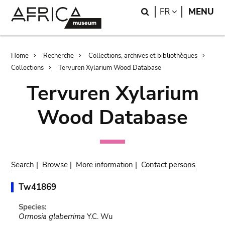
Skip
Skip
Search
LANGUAGE
FR
MENU
to
to
main
search
content
Breadcrumb
Home
Recherche
Collections, archives et bibliothèques
Collections
Tervuren Xylarium Wood Database
Tervuren Xylarium
Wood Database
Search
|
Browse
|
More information
|
Contact persons
Tw41869
Species:
Ormosia glaberrima
Y.C. Wu