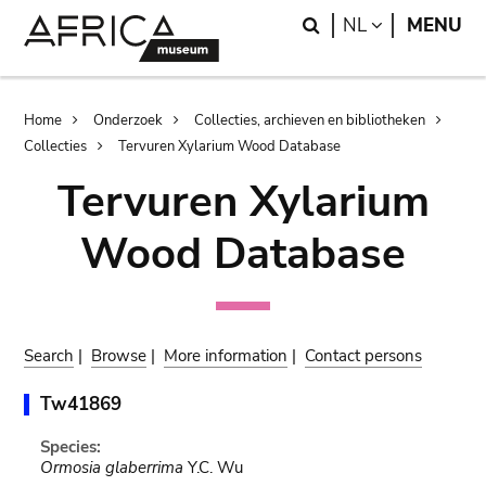
Skip
Skip
Search
LANGUAGE
NL
MENU
to
to
main
search
content
Breadcrumb
Home
Onderzoek
Collecties, archieven en bibliotheken
Collecties
Tervuren Xylarium Wood Database
Tervuren Xylarium
Wood Database
Search
|
Browse
|
More information
|
Contact persons
Tw41869
Species:
Ormosia glaberrima
Y.C. Wu