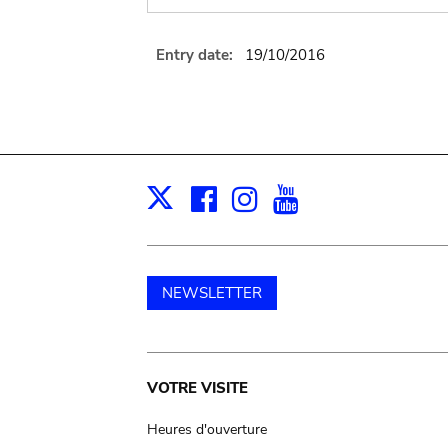
Entry date:
19/10/2016
Facebook
Instagram
Youtube
Print
X
NEWSLETTER
Main
VOTRE VISITE
navigation
Heures d'ouverture