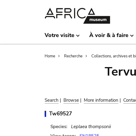
Skip
Skip
to
to
main
search
content
Votre visite
À voir & à faire
Breadcrumb
Home
Recherche
Collections, archives et 
Terv
Search
|
Browse
|
More information
|
Conta
Tw69527
Species:
Leplaea thompsonii