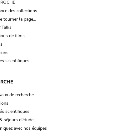
 PROCHE
nce des collections
e tourner la page…
Talks
ions de films
ts
tions
és scientifiques
ERCHE
vaux de recherche
tions
és scientifiques
& séjours d'étude
iquez avec nos équipes