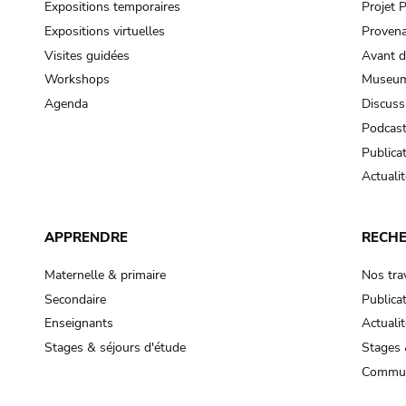
Expositions temporaires
Projet
Expositions virtuelles
Provena
Visites guidées
Avant d
Workshops
Museum
Agenda
Discuss
Podcas
Publica
Actualit
APPRENDRE
RECH
Maternelle & primaire
Nos tra
Secondaire
Publica
Enseignants
Actualit
Stages & séjours d'étude
Stages 
Commun