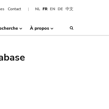
les
Contact
NL
FR
EN
DE
中文
echerche
À propos
Search
abase