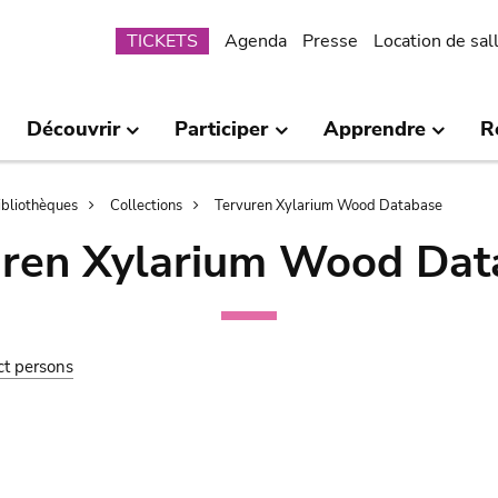
Submenu
TICKETS
Agenda
Presse
Location de sal
Découvrir
Participer
Apprendre
R
bibliothèques
Collections
Tervuren Xylarium Wood Database
uren Xylarium Wood Dat
ct persons