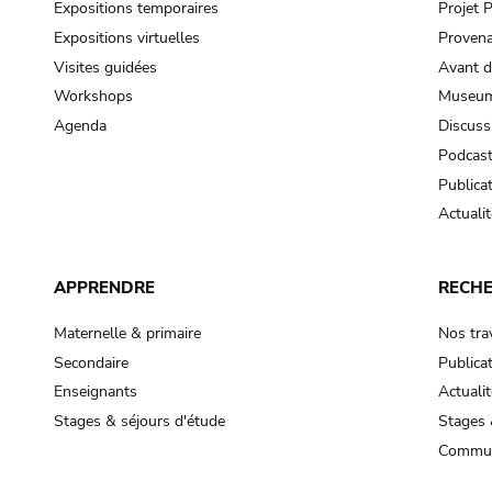
Expositions temporaires
Projet
Expositions virtuelles
Provena
Visites guidées
Avant d
Workshops
Museum
Agenda
Discuss
Podcas
Publica
Actualit
APPRENDRE
RECH
Maternelle & primaire
Nos tra
Secondaire
Publica
Enseignants
Actualit
Stages & séjours d'étude
Stages 
Commun