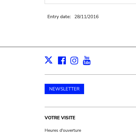
Entry date:
28/11/2016
Facebook
Instagram
Youtube
Print
X
NEWSLETTER
Main
VOTRE VISITE
navigation
Heures d'ouverture