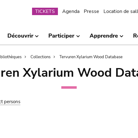
Submenu
TICKETS
Agenda
Presse
Location de sal
Découvrir
Participer
Apprendre
R
bibliothèques
Collections
Tervuren Xylarium Wood Database
uren Xylarium Wood Dat
ct persons