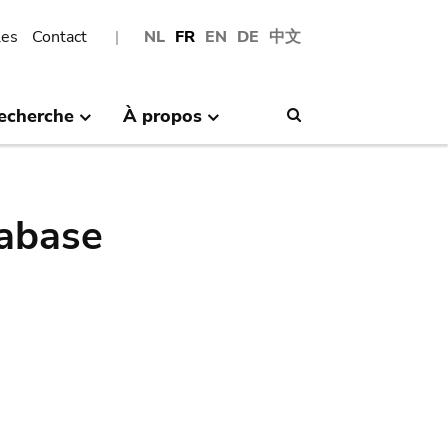
les
Contact
NL
FR
EN
DE
中文
echerche
À propos
Search
abase