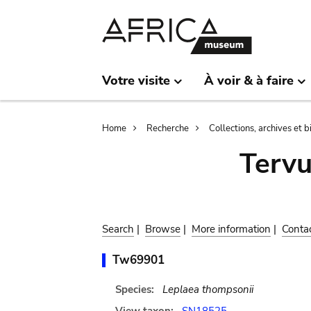
Skip
Skip
to
to
main
search
content
Votre visite
À voir & à faire
Breadcrumb
Home
Recherche
Collections, archives et 
Terv
Search
|
Browse
|
More information
|
Conta
Tw69901
Species:
Leplaea thompsonii