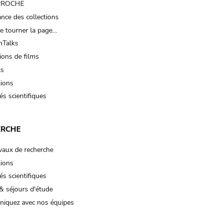
 PROCHE
nce des collections
e tourner la page…
Talks
ions de films
ts
tions
és scientifiques
ERCHE
vaux de recherche
tions
és scientifiques
& séjours d'étude
iquez avec nos équipes