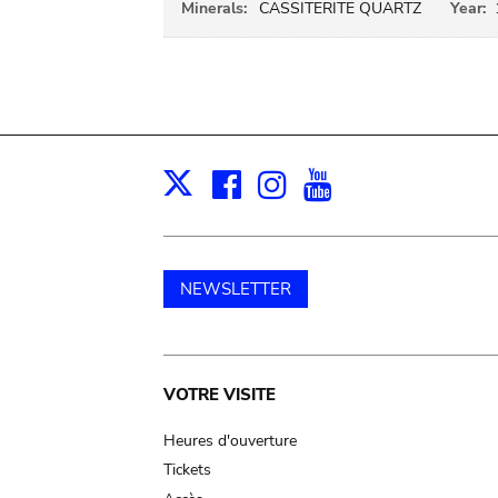
Minerals:
CASSITERITE QUARTZ
Year:
Facebook
Instagram
Youtube
Print
X
NEWSLETTER
Main
VOTRE VISITE
navigation
Heures d'ouverture
Tickets