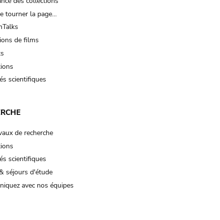
nce des collections
e tourner la page…
Talks
ions de films
ts
tions
és scientifiques
ERCHE
vaux de recherche
tions
és scientifiques
& séjours d'étude
iquez avec nos équipes