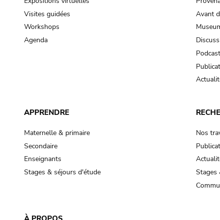
Expositions virtuelles
Provena
Visites guidées
Avant d
Workshops
Museum
Agenda
Discuss
Podcas
Publica
Actualit
APPRENDRE
RECH
Maternelle & primaire
Nos tra
Secondaire
Publica
Enseignants
Actualit
Stages & séjours d'étude
Stages 
Commun
À PROPOS