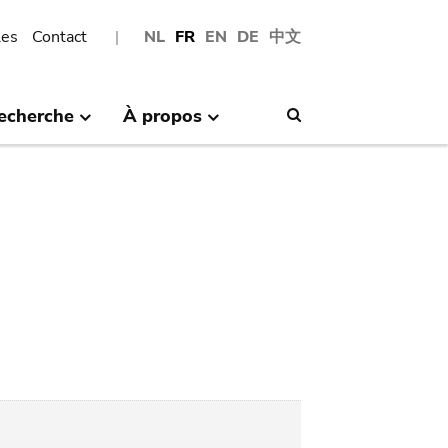
les
Contact
NL
FR
EN
DE
中文
echerche
À propos
Search