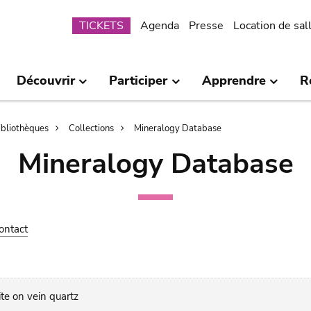
Submenu
TICKETS
Agenda
Presse
Location de sal
Découvrir
Participer
Apprendre
R
bibliothèques
Collections
Mineralogy Database
Mineralogy Database
ontact
te on vein quartz