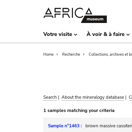
Skip
Skip
to
to
main
search
content
Votre visite
À voir & à faire
Breadcrumb
Home
Recherche
Collections, archives et 
Search
|
About the mineralogy database
|
C
1 samples matching your criteria
Sample n°1463 :
brown massive cassiteri