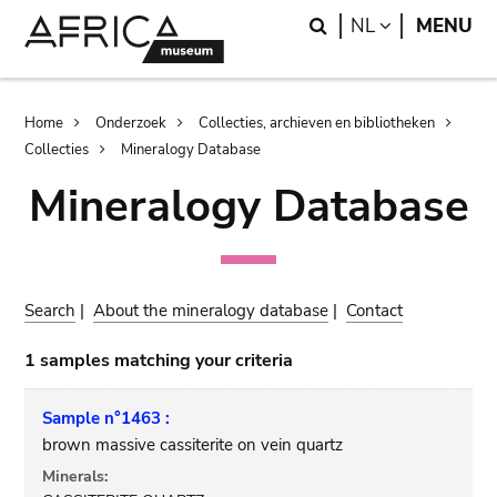
Skip
Skip
Search
LANGUAGE
NL
MENU
to
to
main
search
content
Breadcrumb
Home
Onderzoek
Collecties, archieven en bibliotheken
Collecties
Mineralogy Database
Mineralogy Database
Search
|
About the mineralogy database
|
Contact
1 samples matching your criteria
Sample n°1463 :
brown massive cassiterite on vein quartz
Minerals: