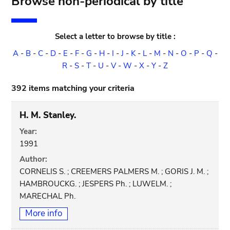
Browse non-periodical by title
Select a letter to browse by title :
A
-
B
-
C
-
D
-
E
-
F
-
G
-
H
-
I
-
J
-
K
-
L
-
M
-
N
-
O
-
P
-
Q
-
R
-
S
-
T
-
U
-
V
-
W
-
X
-
Y
-
Z
392 items matching your criteria
H. M. Stanley.
Year:
1991
Author:
CORNELIS S. ; CREEMERS PALMERS M. ; GORIS J. M. ;
HAMBROUCKG. ; JESPERS Ph. ; LUWELM. ;
MARECHAL Ph.
More info