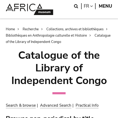
Skip
Skip
Search
LANGUAGE
FR
MENU
to
to
main
search
content
Breadcrumb
Home
Recherche
Collections, archives et bibliothèques
Bibliothèques en Anthropologie culturelle et Histoire
Catalogue
of the Library of Independent Congo
Catalogue of the
Library of
Independent Congo
Search & browse
|
Advanced Search
|
Practical Info