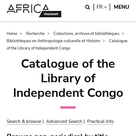
Skip
Skip
Search
LANGUAGE
FR
MENU
to
to
main
search
content
Breadcrumb
Home
Recherche
Collections, archives et bibliothèques
Bibliothèques en Anthropologie culturelle et Histoire
Catalogue
of the Library of Independent Congo
Catalogue of the
Library of
Independent Congo
Search & browse
|
Advanced Search
|
Practical Info