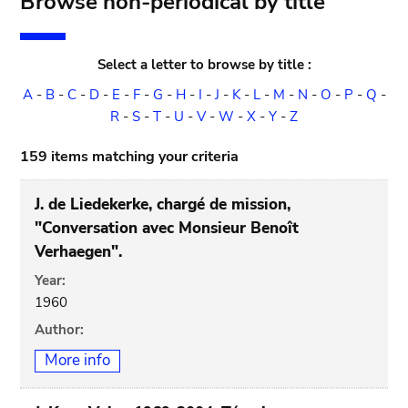
Browse non-periodical by title
Select a letter to browse by title :
A
-
B
-
C
-
D
-
E
-
F
-
G
-
H
-
I
-
J
-
K
-
L
-
M
-
N
-
O
-
P
-
Q
-
R
-
S
-
T
-
U
-
V
-
W
-
X
-
Y
-
Z
159 items matching your criteria
J. de Liedekerke, chargé de mission,
"Conversation avec Monsieur Benoît
Verhaegen".
Year:
1960
Author:
More info