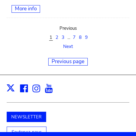
More info
Previous
1
2
3
...
7
8
9
Next
Previous page
Facebook
Instagram
Youtube
Print
X
NEWSLETTER
Soutenez-nous