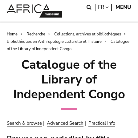
Skip
Skip
Search
LANGUAGE
FR
MENU
to
to
main
search
content
Breadcrumb
Home
Recherche
Collections, archives et bibliothèques
Bibliothèques en Anthropologie culturelle et Histoire
Catalogue
of the Library of Independent Congo
Catalogue of the
Library of
Independent Congo
Search & browse
|
Advanced Search
|
Practical Info