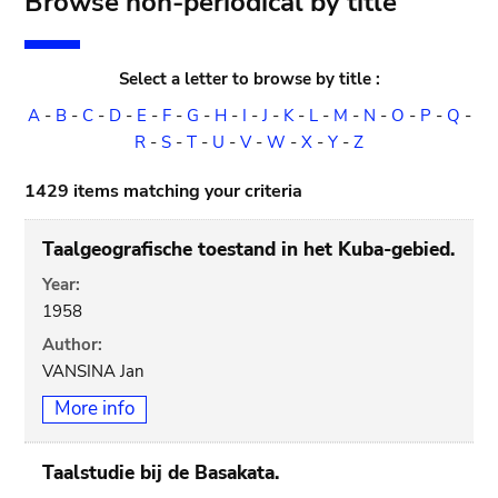
Browse non-periodical by title
Select a letter to browse by title :
A
-
B
-
C
-
D
-
E
-
F
-
G
-
H
-
I
-
J
-
K
-
L
-
M
-
N
-
O
-
P
-
Q
-
R
-
S
-
T
-
U
-
V
-
W
-
X
-
Y
-
Z
1429 items matching your criteria
Taalgeografische toestand in het Kuba-gebied.
Year:
1958
Author:
VANSINA Jan
More info
Taalstudie bij de Basakata.