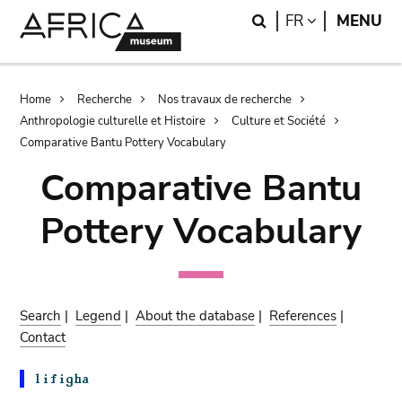
Skip
Skip
Search
LANGUAGE
FR
MENU
to
to
main
search
content
Breadcrumb
Home
Recherche
Nos travaux de recherche
Anthropologie culturelle et Histoire
Culture et Société
Comparative Bantu Pottery Vocabulary
Comparative Bantu
Pottery Vocabulary
Search
|
Legend
|
About the database
|
References
|
Contact