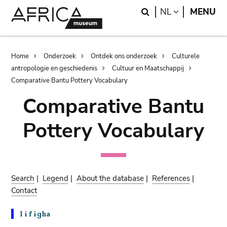
Skip
Skip
Search
LANGUAGE
NL
MENU
to
to
main
search
content
Breadcrumb
Home
Onderzoek
Ontdek ons onderzoek
Culturele
antropologie en geschiedenis
Cultuur en Maatschappij
Comparative Bantu Pottery Vocabulary
Comparative Bantu
Pottery Vocabulary
Search
|
Legend
|
About the database
|
References
|
Contact