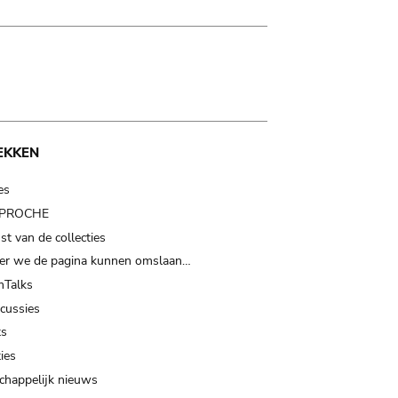
EKKEN
es
t PROCHE
t van de collecties
er we de pagina kunnen omslaan…
Talks
scussies
ts
ies
happelijk nieuws