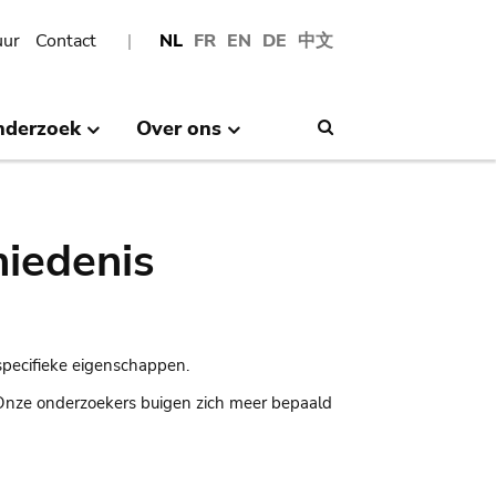
uur
Contact
NL
FR
EN
DE
中文
nderzoek
Over ons
Search
hiedenis
specifieke eigenschappen.
 Onze onderzoekers buigen zich meer bepaald