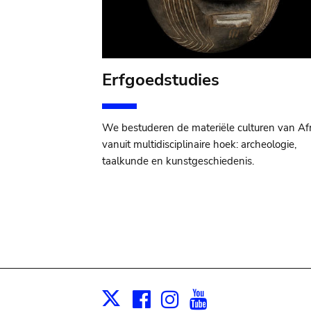
Erfgoedstudies
We bestuderen de materiële culturen van Afr
vanuit multidisciplinaire hoek: archeologie,
taalkunde en kunstgeschiedenis.
Facebook
Instagram
Youtube
Print
X