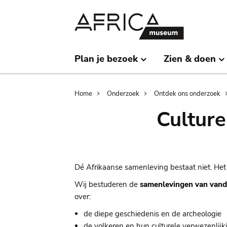
Skip
Skip
to
to
main
search
content
Plan je bezoek
Zien & doen
Breadcrumb
Home
Onderzoek
Ontdek ons onderzoek
Culture
Dé Afrikaanse samenleving bestaat niet. Het
Wij bestuderen de
samenlevingen van vand
over:
de diepe geschiedenis en de archeologie
de volkeren en hun culturele verwezenlij