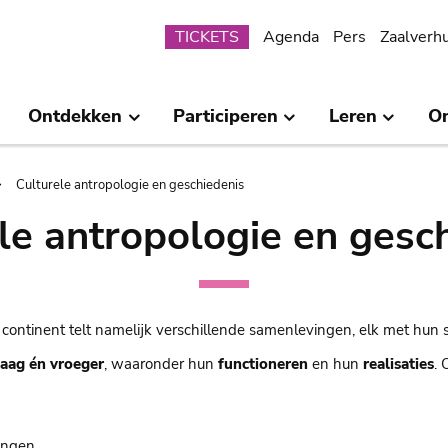
Submenu
TICKETS
Agenda
Pers
Zaalverh
Ontdekken
Participeren
Leren
O
Culturele antropologie en geschiedenis
le antropologie en gesc
 continent telt namelijk verschillende samenlevingen, elk met hun 
aag én vroeger
, waaronder hun
functioneren
en hun
realisaties
.
kingen