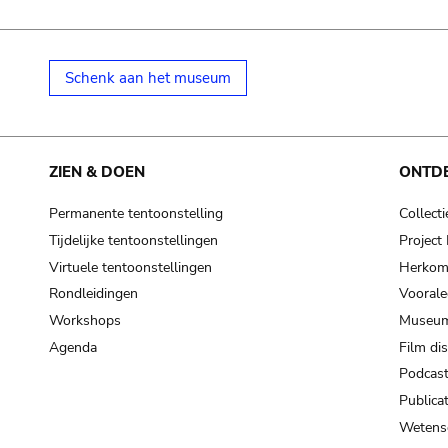
Schenk aan het museum
ZIEN & DOEN
ONTD
Permanente tentoonstelling
Collecti
Tijdelijke tentoonstellingen
Projec
Virtuele tentoonstellingen
Herkoms
Rondleidingen
Voorale
Workshops
Museum
Agenda
Film di
Podcas
Publicat
Wetensc