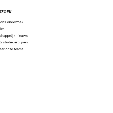
RZOEK
 ons onderzoek
ies
happelijk nieuws
& studieverblijven
eer onze teams