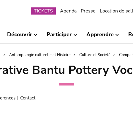
Submenu
TICKETS
Agenda
Presse
Location de sal
Découvrir
Participer
Apprendre
R
e
Anthropologie culturelle et Histoire
Culture et Société
Compara
ative Bantu Pottery Voc
erences
|
Contact