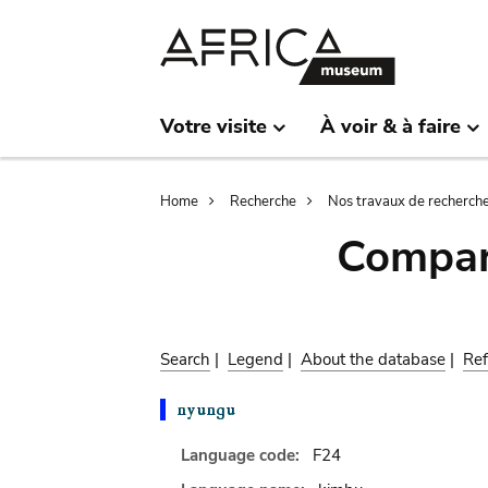
Skip
Skip
to
to
main
search
content
Votre visite
À voir & à faire
Breadcrumb
Home
Recherche
Nos travaux de recherch
Compar
Search
|
Legend
|
About the database
|
Ref
Language code:
F24