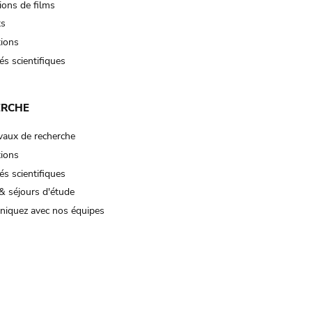
ions de films
ts
tions
és scientifiques
ERCHE
vaux de recherche
tions
és scientifiques
& séjours d'étude
iquez avec nos équipes