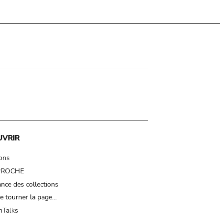
UVRIR
ions
 PROCHE
nce des collections
e tourner la page…
Talks