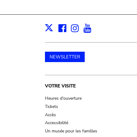
Facebook
Instagram
Youtube
Print
X
NEWSLETTER
Main
VOTRE VISITE
navigation
Heures d'ouverture
Tickets
Accès
Accessibilité
Un musée pour les familles