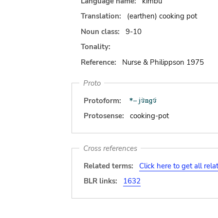
Language name:
kimbu
Translation:
(earthen) cooking pot
Noun class:
9-10
Tonality:
Reference:
Nurse & Philippson 1975
Proto
Protoform:
Protosense:
cooking-pot
Cross references
Related terms:
Click here to get all rel
BLR links:
1632