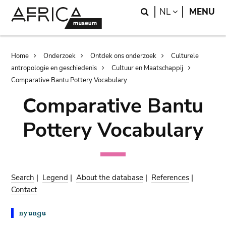
Skip
Skip
Search
LANGUAGE
NL
MENU
to
to
main
search
content
Breadcrumb
Home
Onderzoek
Ontdek ons onderzoek
Culturele
antropologie en geschiedenis
Cultuur en Maatschappij
Comparative Bantu Pottery Vocabulary
Comparative Bantu
Pottery Vocabulary
Search
|
Legend
|
About the database
|
References
|
Contact