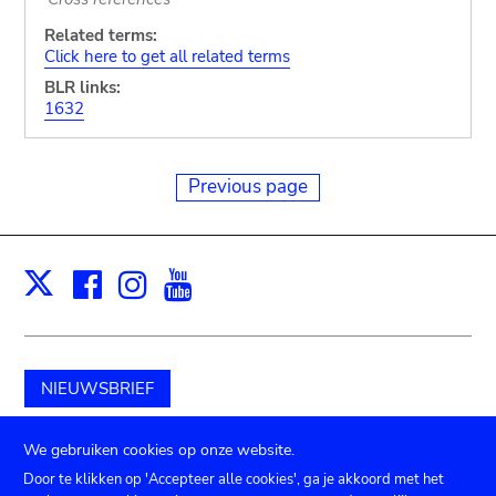
Related terms:
Click here to get all related terms
BLR links:
1632
Previous page
Facebook
Instagram
Youtube
Print
X
NIEUWSBRIEF
Schenk aan het museum
We gebruiken cookies op onze website.
Door te klikken op 'Accepteer alle cookies', ga je akkoord met het