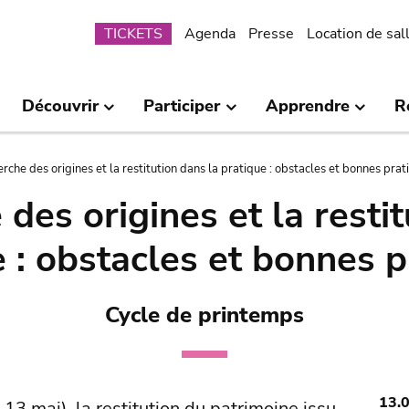
Submenu
TICKETS
Agenda
Presse
Location de sal
Découvrir
Participer
Apprendre
R
erche des origines et la restitution dans la pratique : obstacles et bonnes prat
des origines et la resti
 : obstacles et bonnes 
Cycle de printemps
13.
13 mai), la restitution du patrimoine issu