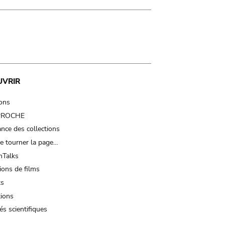
UVRIR
ions
 PROCHE
nce des collections
e tourner la page…
Talks
ions de films
ts
tions
és scientifiques