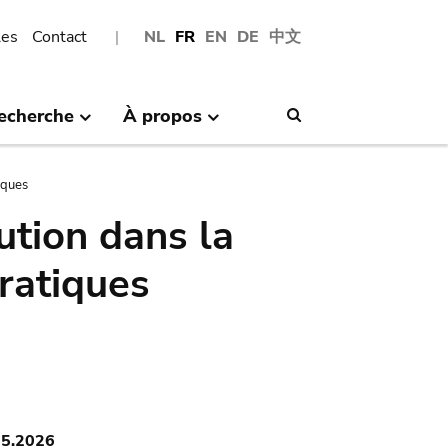
les
Contact
NL
FR
EN
DE
中文
echerche
À propos
Search
iques
tution dans la
pratiques
05.2026