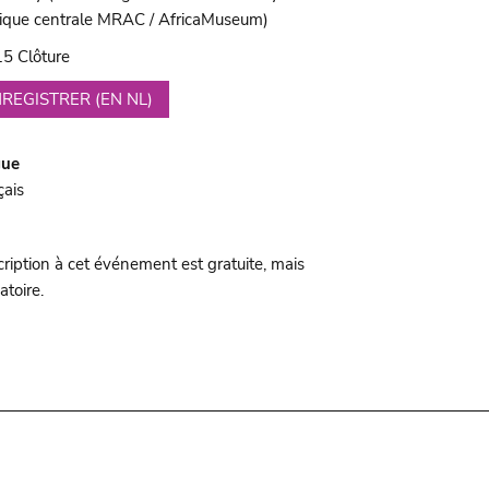
rique centrale MRAC / AfricaMuseum)
5 Clôture
REGISTRER (EN NL)
gue
çais
cription à cet événement est gratuite, mais
atoire.