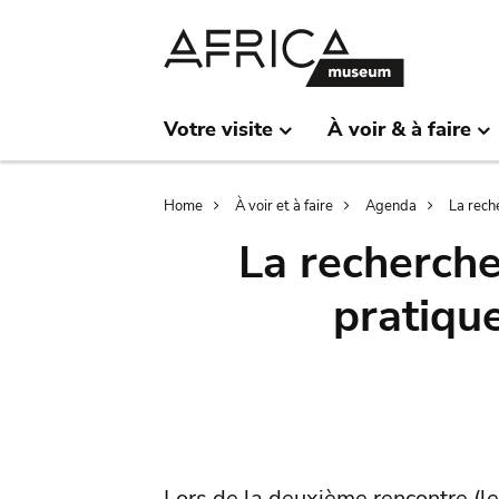
Skip
Skip
to
to
main
search
content
Votre visite
À voir & à faire
Breadcrumb
Home
À voir et à faire
Agenda
La rech
La recherche 
pratique
Lors de la deuxième rencontre (le 