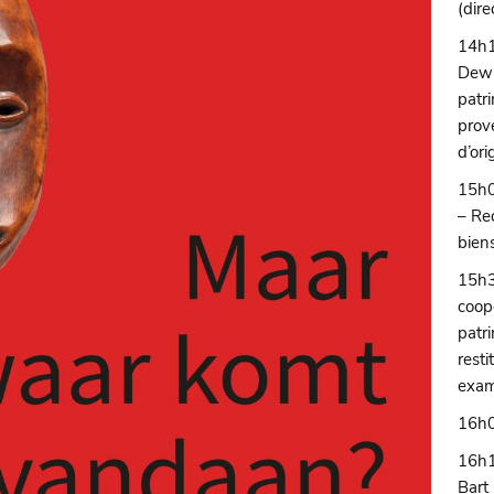
(dir
14h1
Dewi
patr
prov
d’or
15h0
– Re
bien
15h3
coop
patri
resti
exam
16h0
16h1
Bart