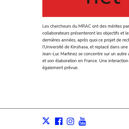
Les chercheurs du MRAC ont des mérites parti
collaborateurs présenteront les objectifs et l
dernières années, après quoi ce projet de re
l’Université de Kinshasa, et replacé dans une
Jean-Luc Martinez se concentre sur un autre asp
et son élaboration en France. Une interaction
également prévue.
Facebook
Instagram
Youtube
Print
X