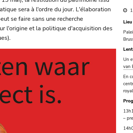
atique sera à l'ordre du jour. L'élaboration
1
peut se faire sans une recherche
Lieu
r l'origine et la politique d'acquisition des
Pale
ues).
Brus
Lent
Un 
van 
En c
cent
roya
Pro
13h1
– pr
14h0