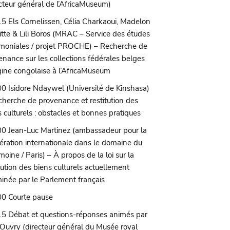
ecteur général de l’AfricaMuseum)
5 Els Cornelissen, Célia Charkaoui, Madelon
tte & Lili Boros (MRAC – Service des études
imoniales / projet PROCHE) – Recherche de
enance sur les collections fédérales belges
igine congolaise à l’AfricaMuseum
0 Isidore Ndaywel (Université de Kinshasa)
cherche de provenance et restitution des
s culturels : obstacles et bonnes pratiques
0 Jean-Luc Martinez (ambassadeur pour la
ération internationale dans le domaine du
moine / Paris) – À propos de la loi sur la
tution des biens culturels actuellement
inée par le Parlement français
0 Courte pause
5 Débat et questions-réponses animés par
 Ouvry (directeur général du Musée royal