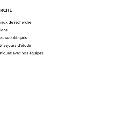
ERCHE
vaux de recherche
tions
és scientifiques
& séjours d'étude
iquez avec nos équipes