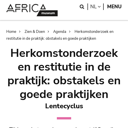
Skip
Skip
Search
LANGUAGE
NL
MENU
to
to
main
search
content
Breadcrumb
Home
Zien & Doen
Agenda
Herkomstonderzoek en
restitutie in de praktijk: obstakels en goede praktijken
Herkomstonderzoek
en restitutie in de
praktijk: obstakels en
goede praktijken
Lentecyclus