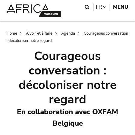
Skip
Skip
Search
LANGUAGE
FR
MENU
to
to
main
search
content
Breadcrumb
Home
À voir et à faire
Agenda
Courageous conversation
: décoloniser notre regard
Courageous
conversation :
décoloniser notre
regard
En collaboration avec OXFAM
Belgique