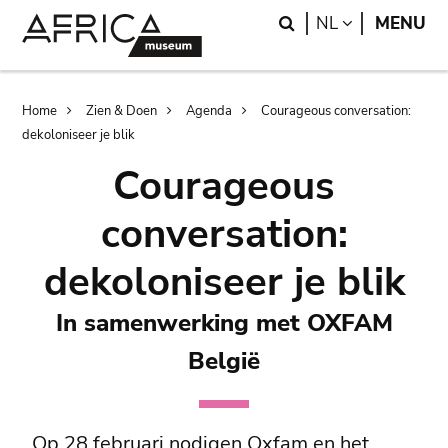
Skip
Skip
Search
LANGUAGE
NL
MENU
to
to
main
search
content
Breadcrumb
Home
Zien & Doen
Agenda
Courageous conversation:
dekoloniseer je blik
Courageous
conversation:
dekoloniseer je blik
In samenwerking met OXFAM
België
Op 28 februari nodigen Oxfam en het