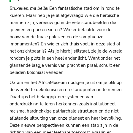
Bruxelles, ma belle!
Een fantastische stad om in rond te
kuieren. Maar heb je je al afgevraagd wie die heroïsche
mannen zijn, vereeuwigd in de vele standbeelden die
pleinen en parken sieren? Wie er betaalde voor de
bouw van de fraaie paleizen en de somptueuze
monumenten? En wie er zich thuis voelt in deze stad of
net onzichtbaar is? Als je hierbij stilstaat, zie je de wereld
rondom je plots in een heel ander licht. Want onder het
glanzende laagje vernis van pracht en praal, schuilt een
beladen koloniaal verleden.
Oxfam en het AfricaMuseum nodigen je uit om je blik op
de wereld te dekoloniseren en standpunten in te nemen.
Daarbij is het belangrijk om systemen van
onderdrukking te leren herkennen zoals institutioneel
racisme, hardnekkige patriarchale structuren en de niet
aflatende uitbuiting van onze planeet en haar bevolking.
Deze nieuwe perspectieven kunnen een stap zijn in de
richting van een meer leefbare toekomst, waarin er