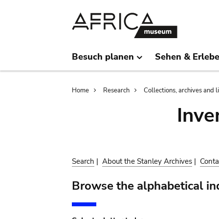
Skip
Skip
to
to
main
search
content
Besuch planen
Sehen & Erleb
Breadcrumb
Home
Research
Collections, archives and l
Inve
Search
|
About the Stanley Archives
|
Conta
Browse the alphabetical in