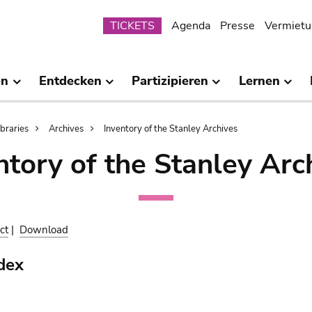
Submenu
TICKETS
Agenda
Presse
Vermietu
en
Entdecken
Partizipieren
Lernen
ibraries
Archives
Inventory of the Stanley Archives
ntory of the Stanley Arc
ct
|
Download
dex