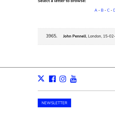
Select a letter to browse:
A
-
B
-
C
-
3965.
John Pennell
, London, 15-02
Facebook
Instagram
Youtube
Print
X
NEWSLETTER