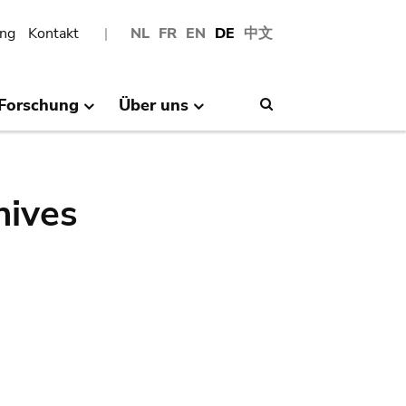
ng
Kontakt
NL
FR
EN
DE
中文
Forschung
Über uns
Search
hives