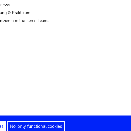
 news
ung & Praktikum
izieren mit unseren Teams
es
No, only functional cookies