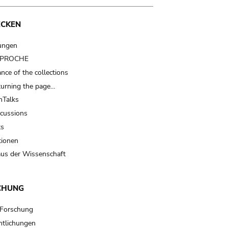
ECKEN
ungen
t PROCHE
nce of the collections
turning the page…
Talks
scussions
ts
tionen
us der Wissenschaft
CHUNG
 Forschung
ntlichungen