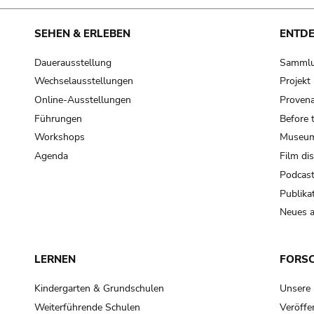
SEHEN & ERLEBEN
ENTD
Dauerausstellung
Samml
Wechselausstellungen
Projek
Online-Ausstellungen
Provena
Führungen
Before 
Workshops
Museum
Agenda
Film di
Podcas
Publika
Neues a
LERNEN
FORS
Kindergarten & Grundschulen
Unsere
Weiterführende Schulen
Veröffe