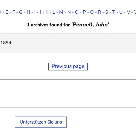
D
-
E
-
F
-
G
-
H
-
I
-
J
-
K
-
L
-
M
-
N
-
O
-
P
-
Q
-
R
-
S
-
T
-
U
-
V
-
'Pennell, John'
1 archives found for
-1894
Previous page
Unterstützen Sie uns