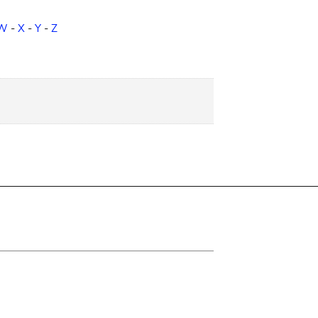
W
-
X
-
Y
-
Z