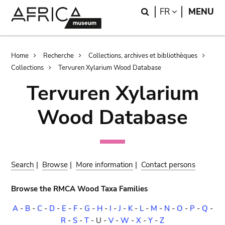
Skip
Skip
Search
LANGUAGE
FR
MENU
to
to
main
search
content
Breadcrumb
Home
Recherche
Collections, archives et bibliothèques
Collections
Tervuren Xylarium Wood Database
Tervuren Xylarium
Wood Database
Search
|
Browse
|
More information
|
Contact persons
Browse the RMCA Wood Taxa Families
A
-
B
-
C
-
D
-
E
-
F
-
G
-
H
-
I
-
J
-
K
-
L
-
M
-
N
-
O
-
P
-
Q
-
R
-
S
-
T
-
U
-
V
-
W
-
X
-
Y
-
Z