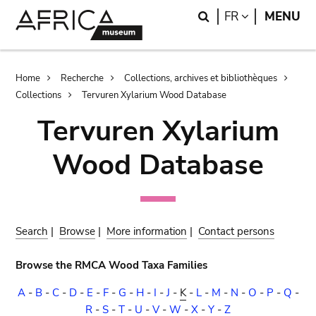
Skip
Skip
Search
LANGUAGE
FR
MENU
to
to
main
search
content
Breadcrumb
Home
Recherche
Collections, archives et bibliothèques
Collections
Tervuren Xylarium Wood Database
Tervuren Xylarium
Wood Database
Search
|
Browse
|
More information
|
Contact persons
Browse the RMCA Wood Taxa Families
A
-
B
-
C
-
D
-
E
-
F
-
G
-
H
-
I
-
J
-
K
-
L
-
M
-
N
-
O
-
P
-
Q
-
R
-
S
-
T
-
U
-
V
-
W
-
X
-
Y
-
Z