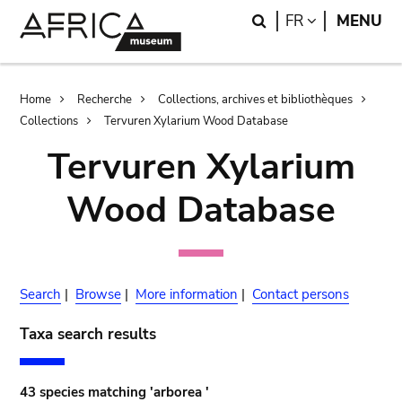
Skip
Skip
Search
LANGUAGE
FR
MENU
to
to
main
search
content
Breadcrumb
Home
Recherche
Collections, archives et bibliothèques
Collections
Tervuren Xylarium Wood Database
Tervuren Xylarium
Wood Database
Search
|
Browse
|
More information
|
Contact persons
Taxa search results
43 species matching 'arborea '