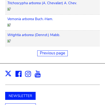
Trichoscypha arborea
(A. Chevalier) A. Chev.
Vernonia arborea
Buch.-Ham.
Wrightia arborea
(Dennst.) Mabb.
Previous page
Facebook
Instagram
Youtube
Print
X
NEWSLETTER