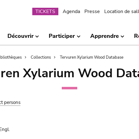
Submenu
TICKETS
Agenda
Presse
Location de sal
Découvrir
Participer
Apprendre
R
bibliothèques
Collections
Tervuren Xylarium Wood Database
uren Xylarium Wood Dat
ct persons
Engl.