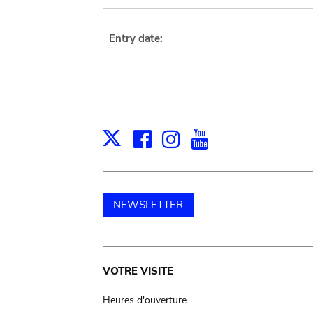
Entry date:
Facebook
Instagram
Youtube
Print
X
NEWSLETTER
Main
VOTRE VISITE
navigation
Heures d'ouverture