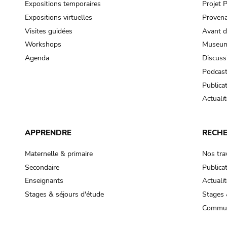
Expositions temporaires
Projet
Expositions virtuelles
Provena
Visites guidées
Avant d
Workshops
Museum
Agenda
Discuss
Podcas
Publica
Actualit
APPRENDRE
RECH
Maternelle & primaire
Nos tra
Secondaire
Publica
Enseignants
Actualit
Stages & séjours d'étude
Stages 
Commun