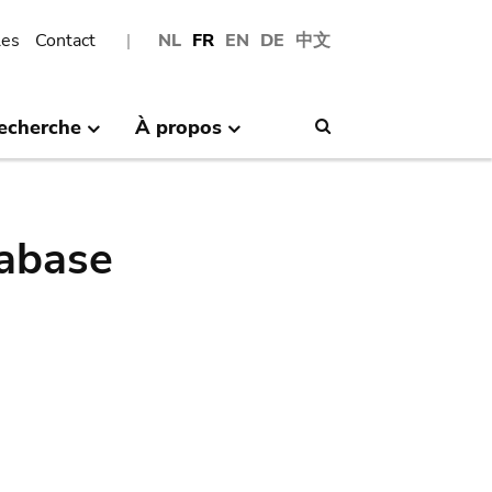
les
Contact
NL
FR
EN
DE
中文
echerche
À propos
Search
abase