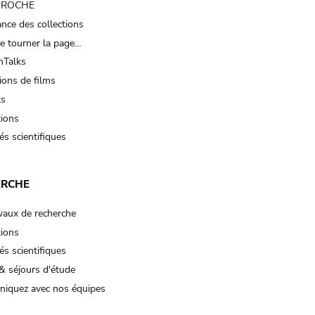
 PROCHE
nce des collections
e tourner la page…
Talks
ions de films
ts
tions
és scientifiques
ERCHE
vaux de recherche
tions
és scientifiques
& séjours d'étude
iquez avec nos équipes