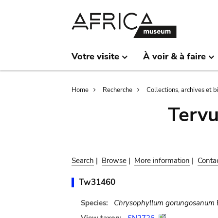
Skip
Skip
to
to
main
search
content
Votre visite
À voir & à faire
Breadcrumb
Home
Recherche
Collections, archives et 
Terv
Search
|
Browse
|
More information
|
Conta
Tw31460
Species:
Chrysophyllum gorungosanum