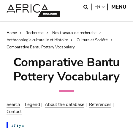
Skip
Skip
Search
LANGUAGE
FR
MENU
to
to
main
search
content
Breadcrumb
Home
Recherche
Nos travaux de recherche
Anthropologie culturelle et Histoire
Culture et Société
Comparative Bantu Pottery Vocabulary
Comparative Bantu
Pottery Vocabulary
Search
|
Legend
|
About the database
|
References
|
Contact