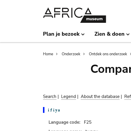
Skip
Skip
to
to
main
search
content
Plan je bezoek
Zien & doen
Breadcrumb
Home
Onderzoek
Ontdek ons onderzoek
Compar
Search
|
Legend
|
About the database
|
Ref
Language code:
F25