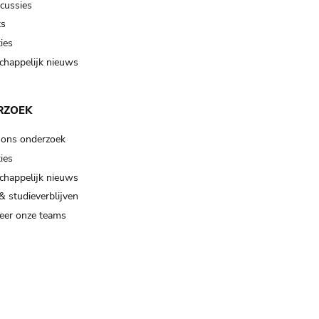
scussies
ts
ies
happelijk nieuws
RZOEK
 ons onderzoek
ies
happelijk nieuws
& studieverblijven
eer onze teams