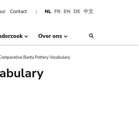
uur
Contact
NL
FR
EN
DE
中文
nderzoek
Over ons
Search
Comparative Bantu Pottery Vocabulary
abulary