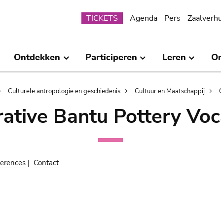
Submenu
TICKETS
Agenda
Pers
Zaalverh
Ontdekken
Participeren
Leren
O
Culturele antropologie en geschiedenis
Cultuur en Maatschappij
ative Bantu Pottery Voc
erences
|
Contact