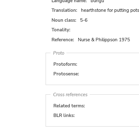
Language name:
bungu
Translation:
hearthstone for putting pot
Noun class:
5-6
Tonality:
Reference:
Nurse & Philippson 1975
Proto
Protoform:
Protosense:
Cross references
Related terms:
BLR links: