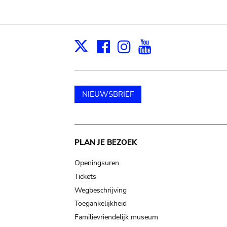
Facebook
Instagram
Youtube
Print
X
NIEUWSBRIEF
Main
PLAN JE BEZOEK
navigation
Openingsuren
Tickets
Wegbeschrijving
Toegankelijkheid
Familievriendelijk museum