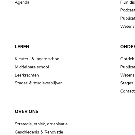
Agenda
Film di
Podcas
Publicat
Wetensc
LEREN
ONDE
Kleuter- & lagere school
Ontdek
Middelbare school
Publicat
Leerkrachten
Wetensc
Stages & studieverblijven
Stages 
Contact
OVER ONS
Strategie, ethiek, organisatie
Geschiedenis & Renovatie