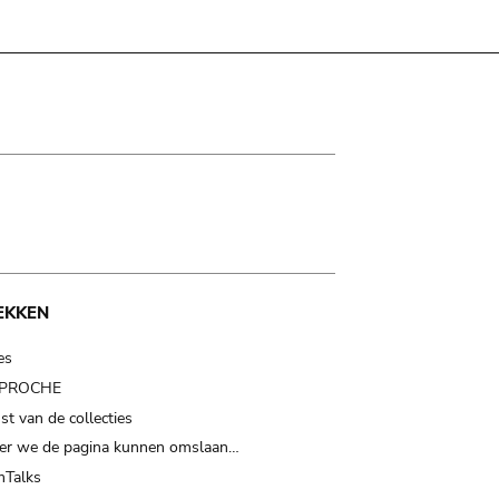
EKKEN
es
t PROCHE
t van de collecties
er we de pagina kunnen omslaan…
Talks