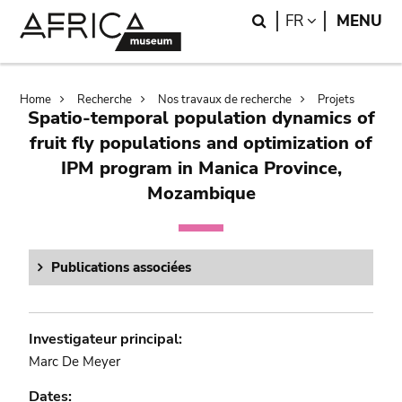
Skip
Skip
Search
LANGUAGE
FR
MENU
to
to
main
search
content
Breadcrumb
Home
Recherche
Nos travaux de recherche
Projets
Spatio-temporal population dynamics of
fruit fly populations and optimization of
IPM program in Manica Province,
Mozambique
Publications associées
Investigateur principal:
Marc De Meyer
Dates: