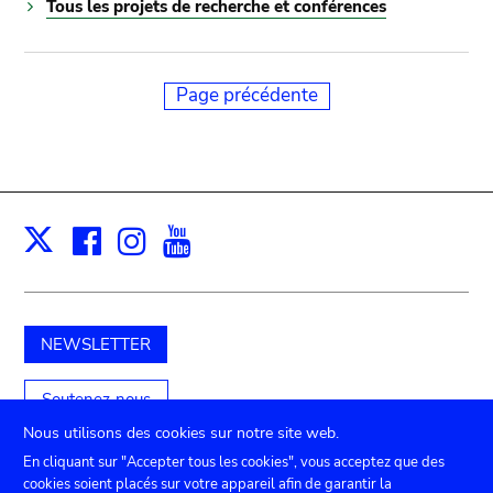
Tous les projets de recherche et conférences
Page précédente
Facebook
Instagram
Youtube
Print
X
NEWSLETTER
Soutenez-nous
Nous utilisons des cookies sur notre site web.
En cliquant sur "Accepter tous les cookies", vous acceptez que des
cookies soient placés sur votre appareil afin de garantir la