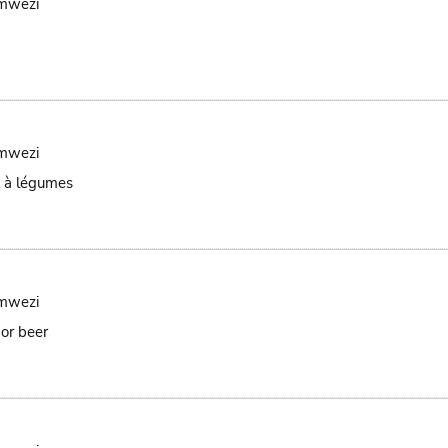
mwezi
mwezi
ot à légumes
mwezi
 or beer