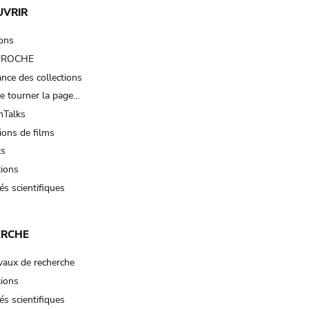
UVRIR
ions
 PROCHE
nce des collections
e tourner la page…
Talks
ions de films
ts
tions
és scientifiques
ERCHE
vaux de recherche
tions
és scientifiques