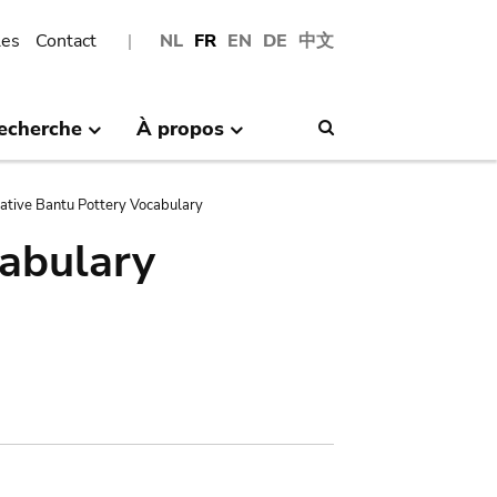
les
Contact
NL
FR
EN
DE
中文
echerche
À propos
Search
tive Bantu Pottery Vocabulary
abulary