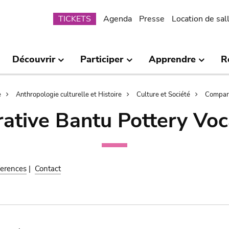
Submenu
TICKETS
Agenda
Presse
Location de sal
Découvrir
Participer
Apprendre
R
e
Anthropologie culturelle et Histoire
Culture et Société
Compara
ative Bantu Pottery Voc
erences
|
Contact