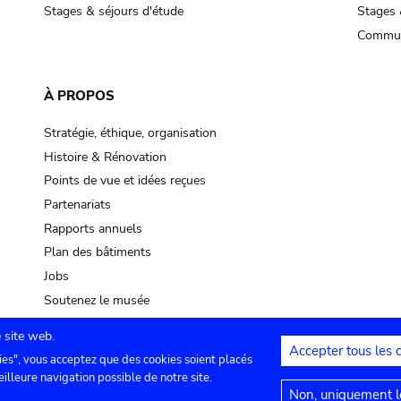
Stages & séjours d'étude
Stages 
Commun
À PROPOS
Stratégie, éthique, organisation
Histoire & Rénovation
Points de vue et idées reçues
Partenariats
Rapports annuels
Plan des bâtiments
Jobs
Soutenez le musée
 site web.
Accepter tous les 
ies", vous acceptez que des cookies soient placés
lles
Contact
Paramètres de confidentialité
Mention
eilleure navigation possible de notre site.
Non, uniquement le