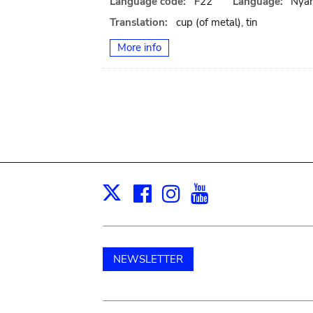
Language code:
F22
Language:
Nya
Translation:
cup (of metal), tin
More info
Facebook
Instagram
Youtube
Print
X
NEWSLETTER