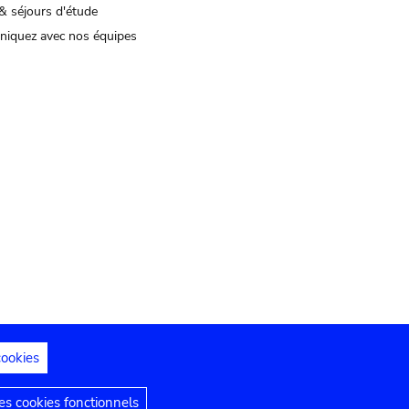
& séjours d'étude
iquez avec nos équipes
cookies
s juridiques
Déclaration d'accessibilité
s cookies fonctionnels