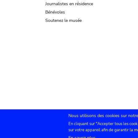
Journalistes en résidence
Bénévoles
Soutenez le musée
Nous utilisons des cookies sur notre
En cliquant sur "Accepter tous les cook
Submenu
TICKETS
Agenda
Presse
Location de sa
sur votre appareil afin de garantir la m
En savoir plus