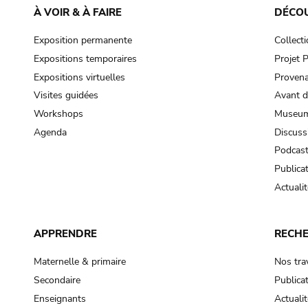
À VOIR & À FAIRE
DÉCO
Exposition permanente
Collect
Expositions temporaires
Projet
Expositions virtuelles
Provena
Visites guidées
Avant d
Workshops
Museum
Agenda
Discuss
Podcas
Publica
Actualit
APPRENDRE
RECH
Maternelle & primaire
Nos tra
Secondaire
Publica
Enseignants
Actualit