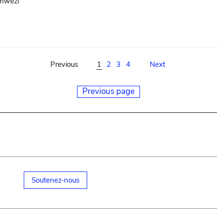
mwezi
Previous
1
2
3
4
Next
Previous page
Soutenez-nous