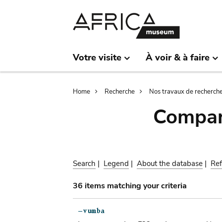
Skip
Skip
to
to
main
search
content
Votre visite
À voir & à faire
Breadcrumb
Home
Recherche
Nos travaux de recherch
Compar
Search
|
Legend
|
About the database
|
Ref
36 items matching your criteria