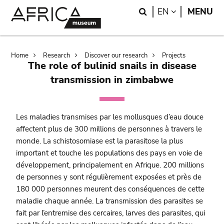
Skip
Skip
Search
LANGUAGE
EN
MENU
to
to
main
search
content
Breadcrumb
Home
Research
Discover our research
Projects
The role of bulinid snails in disease
transmission in zimbabwe
Les maladies transmises par les mollusques d’eau douce
affectent plus de 300 millions de personnes à travers le
monde. La schistosomiase est la parasitose la plus
important et touche les populations des pays en voie de
développement, principalement en Afrique. 200 millions
de personnes y sont régulièrement exposées et près de
180 000 personnes meurent des conséquences de cette
maladie chaque année. La transmission des parasites se
fait par l’entremise des cercaires, larves des parasites, qui