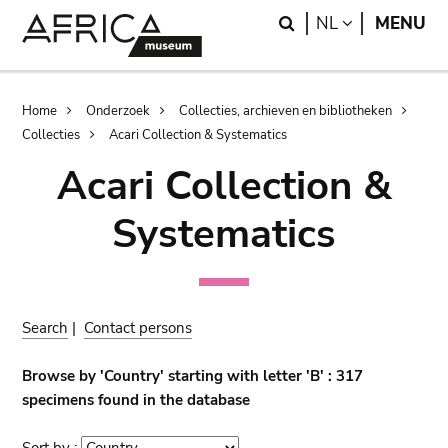
Skip
Skip
Search
LANGUAGE
NL
MENU
to
to
main
search
content
Breadcrumb
Home
Onderzoek
Collecties, archieven en bibliotheken
Collecties
Acari Collection & Systematics
Acari Collection &
Systematics
Search
|
Contact persons
Browse by 'Country' starting with letter 'B' : 317
specimens found in the database