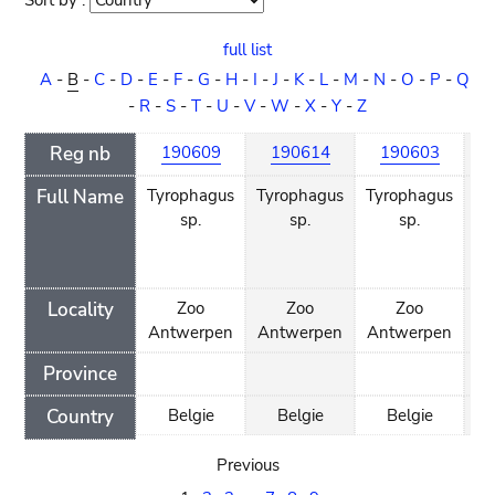
Sort by :
Sort
order
full list
A
-
B
-
C
-
D
-
E
-
F
-
G
-
H
-
I
-
J
-
K
-
L
-
M
-
N
-
O
-
P
-
Q
-
R
-
S
-
T
-
U
-
V
-
W
-
X
-
Y
-
Z
Reg nb
190609
190614
190603
Full Name
Tyrophagus
Tyrophagus
Tyrophagus
Ma
sp.
sp.
sp.
Locality
Zoo
Zoo
Zoo
Antwerpen
Antwerpen
Antwerpen
Province
Country
Belgie
Belgie
Belgie
Previous