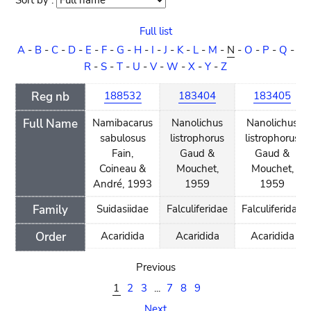
Sort by :
Sort
order
Full list
A
-
B
-
C
-
D
-
E
-
F
-
G
-
H
-
I
-
J
-
K
-
L
-
M
-
N
-
O
-
P
-
Q
-
R
-
S
-
T
-
U
-
V
-
W
-
X
-
Y
-
Z
Reg nb
188532
183404
183405
Full Name
Namibacarus
Nanolichus
Nanolichus
sabulosus
listrophorus
listrophorus
Fain,
Gaud &
Gaud &
Coineau &
Mouchet,
Mouchet,
André, 1993
1959
1959
Family
Suidasiidae
Falculiferidae
Falculiferidae
Order
Acaridida
Acaridida
Acaridida
Previous
1
2
3
...
7
8
9
Next