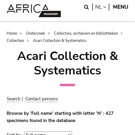
Skip
Skip
Search
LANGUAGE
NL
MENU
to
to
main
search
content
Breadcrumb
Home
Onderzoek
Collecties, archieven en bibliotheken
Collecties
Acari Collection & Systematics
Acari Collection &
Systematics
Search
|
Contact persons
Browse by 'Full name' starting with letter 'N' : 427
specimens found in the database