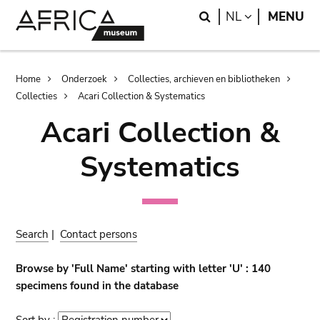
Skip
Skip
Search
LANGUAGE
NL
MENU
to
to
main
search
content
Breadcrumb
Home
Onderzoek
Collecties, archieven en bibliotheken
Collecties
Acari Collection & Systematics
Acari Collection &
Systematics
Search
|
Contact persons
Browse by 'Full Name' starting with letter 'U' : 140
specimens found in the database