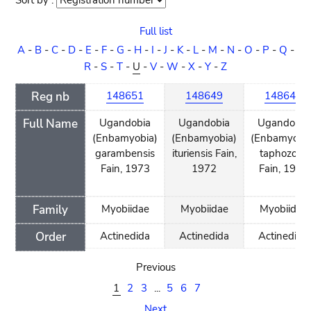
Sort by :
Sort
order
Full list
A
-
B
-
C
-
D
-
E
-
F
-
G
-
H
-
I
-
J
-
K
-
L
-
M
-
N
-
O
-
P
-
Q
-
R
-
S
-
T
-
U
-
V
-
W
-
X
-
Y
-
Z
Reg nb
148651
148649
148648
Full Name
Ugandobia
Ugandobia
Ugandobia
(Enbamyobia)
(Enbamyobia)
(Enbamyobia
garambensis
ituriensis Fain,
taphozous
Fain, 1973
1972
Fain, 1972
Family
Myobiidae
Myobiidae
Myobiidae
Order
Actinedida
Actinedida
Actinedida
Previous
1
2
3
...
5
6
7
Next