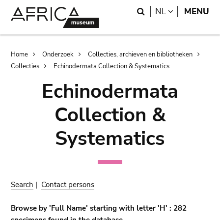
Skip
Skip
Search
LANGUAGE
NL
MENU
to
to
main
search
content
Breadcrumb
Home
Onderzoek
Collecties, archieven en bibliotheken
Collecties
Echinodermata Collection & Systematics
Echinodermata
Collection &
Systematics
Search
|
Contact persons
Browse by 'Full Name' starting with letter 'H' : 282