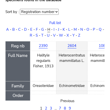
specimens found in the database
Sort by :
Sort
order
Full list
A
-
B
-
C
-
D
-
E
-
F
-
G
-
H
-
I
-
J
-
K
-
L
-
M
-
N
-
O
-
P
-
Q
-
R
-
S
-
T
-
U
-
V
-
W
-
X
-
Y
-
Z
Reg nb
2390
2604
1087
Full Name
Halityle
Heterocentratus
Heterocentr
regularis
mammillatus L.
mammillatu
Fisher, 1913
Family
Oreasteridae
Echinometridae
Echinometr
Order
Previous
1
2
3
...
7
8
9