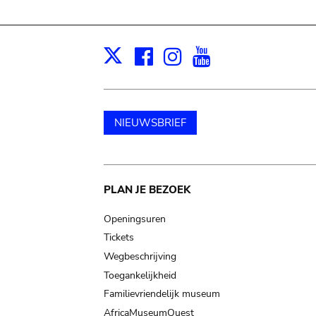
Facebook
Instagram
Youtube
Print
X
NIEUWSBRIEF
Main
PLAN JE BEZOEK
navigation
Openingsuren
Tickets
Wegbeschrijving
Toegankelijkheid
Familievriendelijk museum
AfricaMuseumQuest