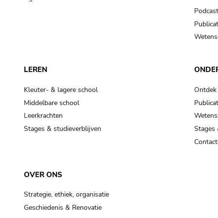
Podcas
Publicat
Wetensc
LEREN
ONDE
Kleuter- & lagere school
Ontdek
Middelbare school
Publicat
Leerkrachten
Wetensc
Stages & studieverblijven
Stages 
Contact
OVER ONS
Strategie, ethiek, organisatie
Geschiedenis & Renovatie