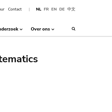
uur
Contact
NL
FR
EN
DE
中文
nderzoek
Over ons
Search
tematics