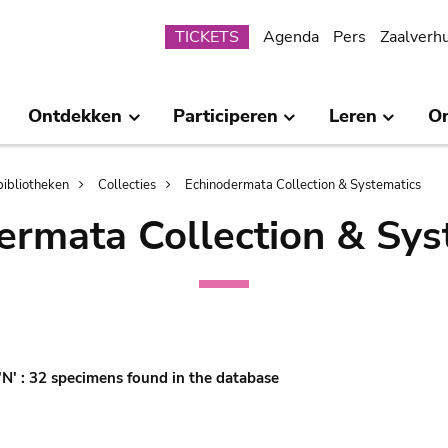
Submenu
TICKETS
Agenda
Pers
Zaalverh
Ontdekken
Participeren
Leren
O
bibliotheken
Collecties
Echinodermata Collection & Systematics
ermata Collection & Sys
'N' : 32 specimens found in the database