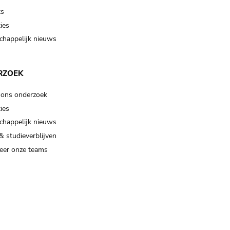
ts
ies
happelijk nieuws
RZOEK
 ons onderzoek
ies
happelijk nieuws
& studieverblijven
eer onze teams