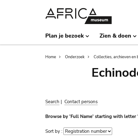
Skip
Skip
to
to
main
search
content
Plan je bezoek
Zien & doen
Breadcrumb
Home
Onderzoek
Collecties, archieven en 
Echinod
Search
|
Contact persons
Browse by 'Full Name' starting with letter 
Sort by :
Sort