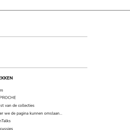
EKKEN
es
t PROCHE
t van de collecties
er we de pagina kunnen omslaan…
Talks
scussies