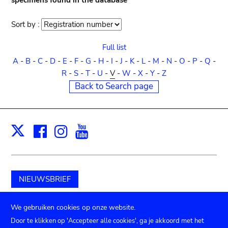
specimens found in the database
Sort by :
Sort
order
Full list
A
-
B
-
C
-
D
-
E
-
F
-
G
-
H
-
I
-
J
-
K
-
L
-
M
-
N
-
O
-
P
-
Q
-
R
-
S
-
T
-
U
-
V
-
W
-
X
-
Y
-
Z
Back to Search page
Facebook
Instagram
Youtube
Print
X
NIEUWSBRIEF
Schenk aan het museum
We gebruiken cookies op onze website.
Door te klikken op 'Accepteer alle cookies', ga je akkoord met het