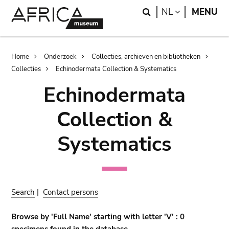
Skip
Skip
Search
LANGUAGE
NL
MENU
to
to
main
search
content
Breadcrumb
Home
Onderzoek
Collecties, archieven en bibliotheken
Collecties
Echinodermata Collection & Systematics
Echinodermata
Collection &
Systematics
Search
|
Contact persons
Browse by 'Full Name' starting with letter 'V' : 0