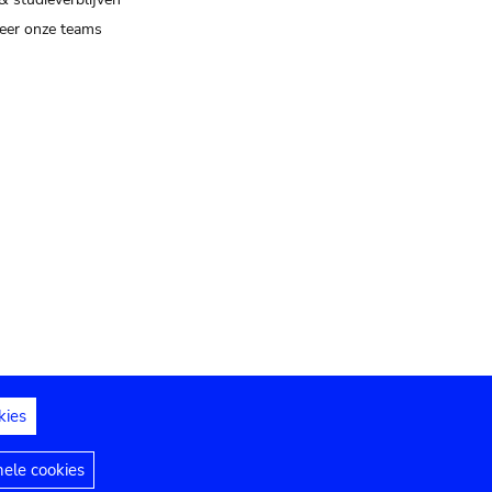
eer onze teams
kies
dedelingen
Toegankelijkheidsverklaring
nele cookies