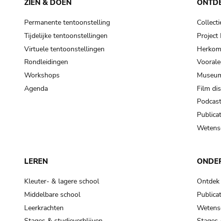
ZIEN & DOEN
ONTD
Permanente tentoonstelling
Collecti
Tijdelijke tentoonstellingen
Projec
Virtuele tentoonstellingen
Herkoms
Rondleidingen
Voorale
Workshops
Museum
Agenda
Film di
Podcas
Publicat
Wetensc
LEREN
ONDE
Kleuter- & lagere school
Ontdek
Middelbare school
Publicat
Leerkrachten
Wetensc
Stages & studieverblijven
Stages 