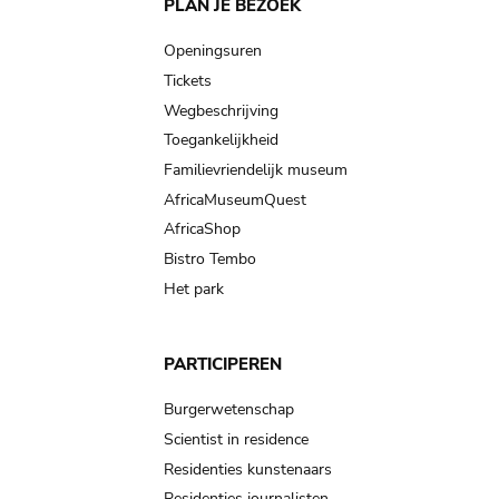
Main
PLAN JE BEZOEK
navigation
Openingsuren
Tickets
Wegbeschrijving
Toegankelijkheid
Familievriendelijk museum
AfricaMuseumQuest
AfricaShop
Bistro Tembo
Het park
PARTICIPEREN
Burgerwetenschap
Scientist in residence
Residenties kunstenaars
Residenties journalisten