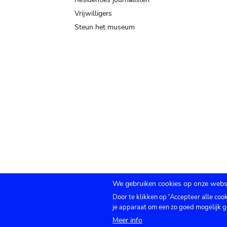
Vrijwilligers
Steun het museum
We gebruiken cookies op onze websi
Door te klikken op 'Accepteer alle coo
Submenu
TICKETS
Agenda
Pers
Zaalverhuur
C
je apparaat om een zo goed mogelijk g
Meer info