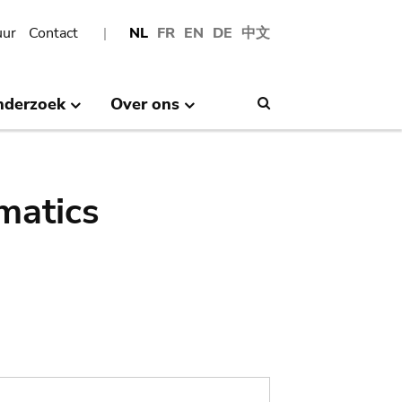
uur
Contact
NL
FR
EN
DE
中文
nderzoek
Over ons
Search
matics