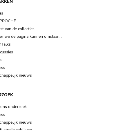
EKKEN
es
t PROCHE
t van de collecties
er we de pagina kunnen omslaan…
Talks
scussies
ts
ies
happelijk nieuws
RZOEK
 ons onderzoek
ies
happelijk nieuws
& studieverblijven