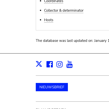
Coordinates
Collector & determinator
Hosts
The database was last updated on: January 
Facebook
Instagram
Youtube
Print
X
NIEUWSBRIEF