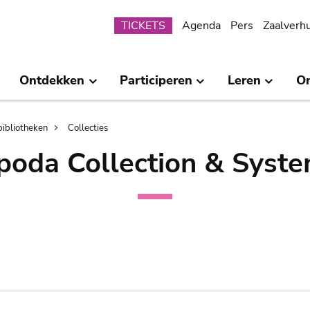
Submenu
TICKETS
Agenda
Pers
Zaalverh
Ontdekken
Participeren
Leren
O
bibliotheken
Collecties
poda Collection & Syste