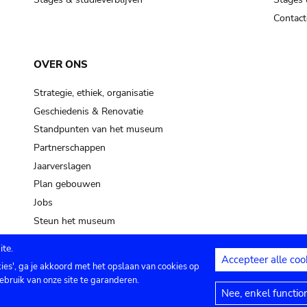
Contact
OVER ONS
Strategie, ethiek, organisatie
Geschiedenis & Renovatie
Standpunten van het museum
Partnerschappen
Jaarverslagen
Plan gebouwen
Jobs
Steun het museum
te.
Accepteer alle coo
kies', ga je akkoord met het opslaan van cookies op
ontact
Privacy instellingen
Juridische me
ebruik van onze site te garanderen.
Nee, enkel functio