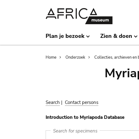
Skip
Skip
to
to
main
search
content
Plan je bezoek
Zien & doen
Breadcrumb
Home
Onderzoek
Collecties, archieven en 
Myria
Search
|
Contact persons
Introduction to Myriapoda Database
Search for specimens