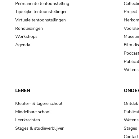
Permanente tentoonstelling
Collecti
Tijdelijke tentoonstellingen
Projec
Virtuele tentoonstellingen
Herkoms
Rondleidingen
Voorale
Workshops
Museum
Agenda
Film di
Podcas
Publicat
Wetensc
LEREN
ONDE
Kleuter- & lagere school
Ontdek
Middelbare school
Publicat
Leerkrachten
Wetensc
Stages & studieverblijven
Stages 
Contact