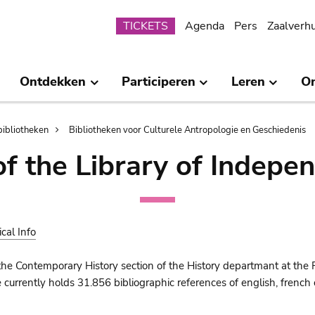
Submenu
TICKETS
Agenda
Pers
Zaalverh
Ontdekken
Participeren
Leren
O
bibliotheken
Bibliotheken voor Culturele Antropologie en Geschiedenis
of the Library of Indepe
ical Info
the Contemporary History section of the History departmant at the 
urrently holds 31.856 bibliographic references of english, french o