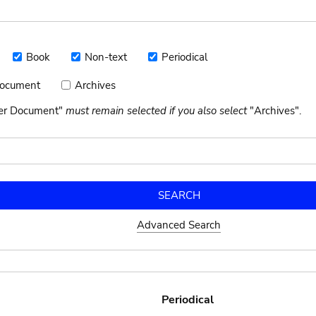
Book
Non-text
Periodical
Book
Non-
Periodical
text
Document
Archives
Archives
nt
her Document"
must remain selected if you also select
"Archives".
Advanced Search
Periodical