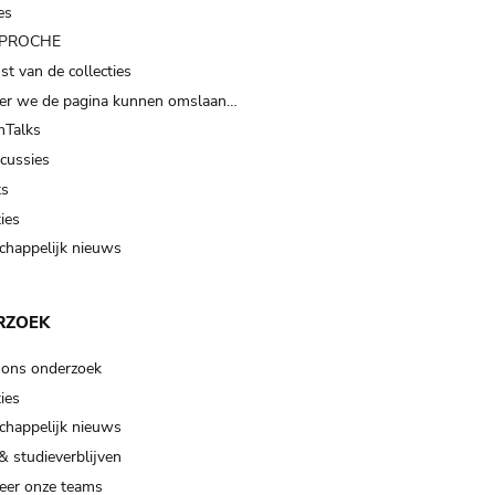
es
t PROCHE
t van de collecties
er we de pagina kunnen omslaan…
Talks
scussies
ts
ies
happelijk nieuws
RZOEK
 ons onderzoek
ies
happelijk nieuws
& studieverblijven
eer onze teams