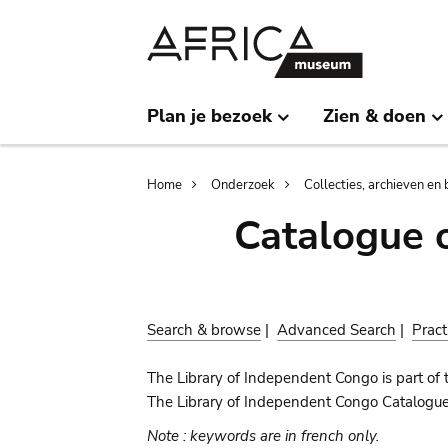
Skip
Skip
to
to
main
search
content
Plan je bezoek
Zien & doen
Breadcrumb
Home
Onderzoek
Collecties, archieven en 
Catalogue 
Search & browse
|
Advanced Search
|
Pract
The Library of Independent Congo is part of 
The Library of Independent Congo Catalogue c
Note : keywords are in french only.