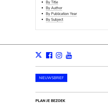
By Title
By Author
By Publication Year
By Subject
Facebook
Instagram
Youtube
Print
X
NIEUWSBRIEF
Main
PLAN JE BEZOEK