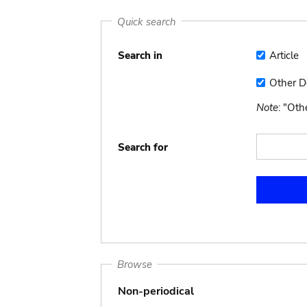
Quick search
Search in
Article
Article
Other 
Other
Docume
Note
: "Ot
Search for
Browse
Non-periodical