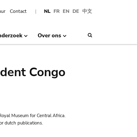
uur
Contact
NL
FR
EN
DE
中文
nderzoek
Over ons
Search
ndent Congo
Royal Museum for Central Africa.
r dutch publications.