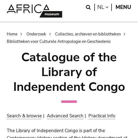
Skip
Skip
Search
LANGUAGE
NL
MENU
to
to
main
search
content
Breadcrumb
Home
Onderzoek
Collecties, archieven en bibliotheken
Bibliotheken voor Culturele Antropologie en Geschiedenis
Catalogue of the
Library of
Independent Congo
Search & browse
|
Advanced Search
|
Practical Info
The Library of Independent Congo is part of the