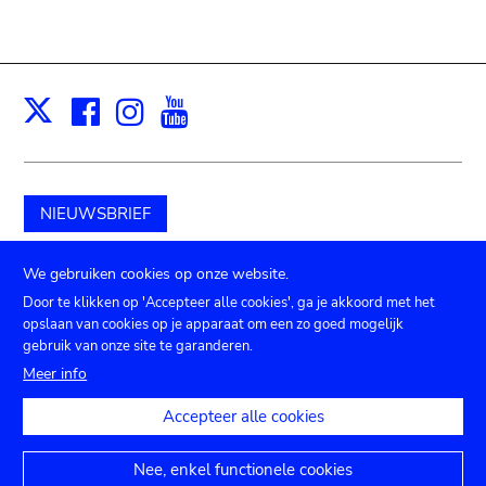
Facebook
Instagram
Youtube
Print
X
NIEUWSBRIEF
Schenk aan het museum
We gebruiken cookies op onze website.
Door te klikken op 'Accepteer alle cookies', ga je akkoord met het
opslaan van cookies op je apparaat om een zo goed mogelijk
gebruik van onze site te garanderen.
Submenu
TICKETS
Agenda
Pers
Zaalverhuur
Contact
Meer info
Privacy instellingen
footer
Accepteer alle cookies
Juridische mededelingen
Toegankelijkheidsverklaring
Nee, enkel functionele cookies