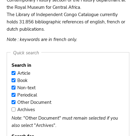
Contemporary History section of the History departmant at
the Royal Museum for Central Africa.
The Library of Independent Congo Catalogue currently
holds 31.856 bibliographic references of english, french or
dutch publications.
Note : keywords are in french only.
Quick search
Search in
Article
Article
Book
Book
Non-text
Non-
Periodical
text
Periodical
Other Document
Other
Archives
Document
Archives
Note
: "Other Document"
must remain selected if you
also select
"Archives".