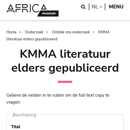
Skip
Skip
Search
LANGUAGE
NL
MENU
to
to
main
search
content
Breadcrumb
Home
Onderzoek
Ontdek ons onderzoek
KMMA
literatuur elders gepubliceerd
KMMA literatuur
elders gepubliceerd
Gelieve de velden in te vullen om de full-text copy te
vragen:
Beschrijving
Titel