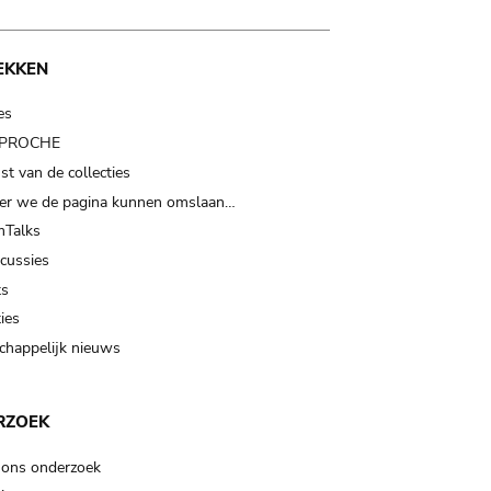
EKKEN
es
t PROCHE
t van de collecties
er we de pagina kunnen omslaan…
Talks
scussies
ts
ies
happelijk nieuws
RZOEK
 ons onderzoek