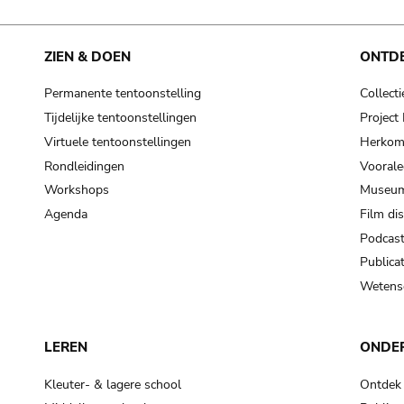
ZIEN & DOEN
ONTD
Permanente tentoonstelling
Collecti
Tijdelijke tentoonstellingen
Projec
Virtuele tentoonstellingen
Herkoms
Rondleidingen
Voorale
Workshops
Museum
Agenda
Film di
Podcas
Publicat
Wetensc
LEREN
ONDE
Kleuter- & lagere school
Ontdek