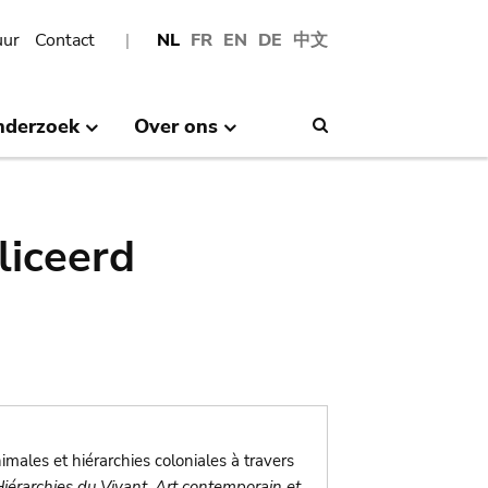
uur
Contact
NL
FR
EN
DE
中文
nderzoek
Over ons
Search
liceerd
imales et hiérarchies coloniales à travers
iérarchies du Vivant. Art contemporain et