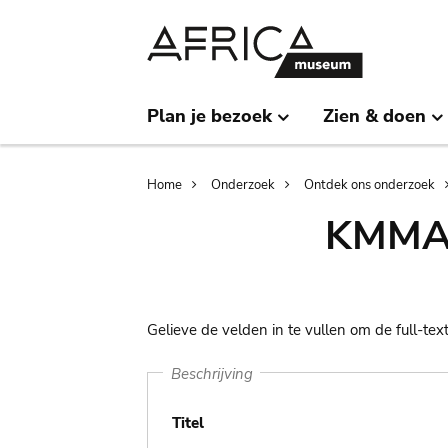
Skip
Skip
to
to
main
search
content
Plan je bezoek
Zien & doen
Breadcrumb
Home
Onderzoek
Ontdek ons onderzoek
KMMA l
Gelieve de velden in te vullen om de full-tex
Beschrijving
Titel