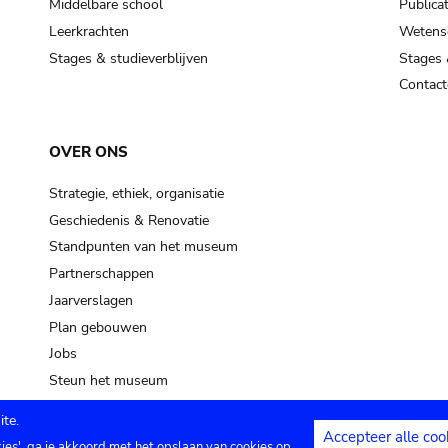
Middelbare school
Publicat
Leerkrachten
Wetensc
Stages & studieverblijven
Stages 
Contact
OVER ONS
Strategie, ethiek, organisatie
Geschiedenis & Renovatie
Standpunten van het museum
Partnerschappen
Jaarverslagen
Plan gebouwen
Jobs
Steun het museum
te.
Accepteer alle coo
kies', ga je akkoord met het opslaan van cookies op