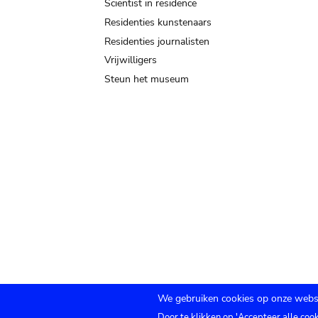
Scientist in residence
Residenties kunstenaars
Residenties journalisten
Vrijwilligers
Steun het museum
We gebruiken cookies op onze websi
Door te klikken op 'Accepteer alle coo