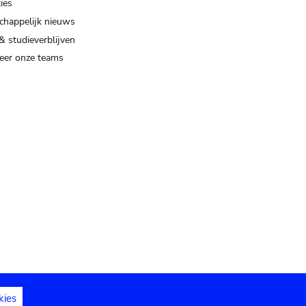
ies
happelijk nieuws
& studieverblijven
eer onze teams
kies