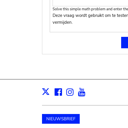
Solve this simple math problem and enter the r
Deze vraag wordt gebruikt om te teste
vermijden.
Facebook
Instagram
Youtube
Print
X
NIEUWSBRIEF