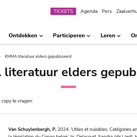
Submenu
TICKETS
Agenda
Pers
Zaalverh
Ontdekken
Participeren
Leren
O
KMMA literatuur elders gepubliceerd
iteratuur elders gepub
t copy te vragen:
Van Schuylenbergh, P.
2024. ‘Utiles et nuisibles. Catégories an
la législation du Congo belge’. In: Delacourt, Sandra (dir.) (ed),
H