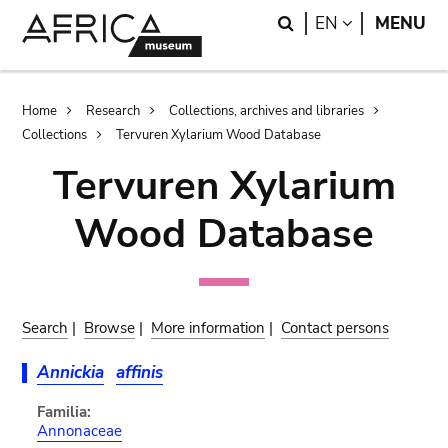
Skip
Skip
Search
LANGUAGE
EN
MENU
to
to
main
search
content
Breadcrumb
Home
Research
Collections, archives and libraries
Collections
Tervuren Xylarium Wood Database
Tervuren Xylarium
Wood Database
Search
|
Browse
|
More information
|
Contact persons
Annickia
affinis
Familia:
Annonaceae