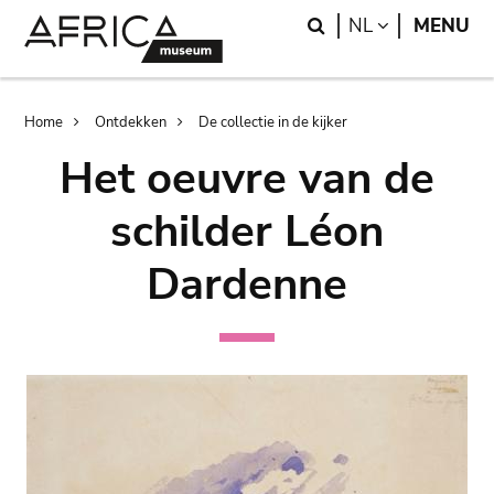
Skip
Skip
Search
LANGUAGE
NL
MENU
to
to
main
search
content
Breadcrumb
Home
Ontdekken
De collectie in de kijker
Het oeuvre van de
schilder Léon
Dardenne