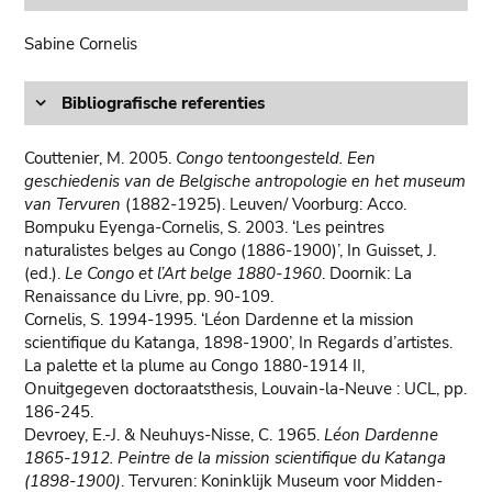
Sabine Cornelis
Bibliografische referenties
Couttenier, M. 2005.
Congo tentoongesteld. Een
geschiedenis van de Belgische antropologie en het museum
van Tervuren
(1882-1925). Leuven/ Voorburg: Acco.
Bompuku Eyenga-Cornelis, S. 2003. ‘Les peintres
naturalistes belges au Congo (1886-1900)’, In Guisset, J.
(ed.).
Le Congo et l’Art belge 1880-1960
. Doornik: La
Renaissance du Livre, pp. 90-109.
Cornelis, S. 1994-1995. ‘Léon Dardenne et la mission
scientifique du Katanga, 1898-1900’, In Regards d’artistes.
La palette et la plume au Congo 1880-1914 II,
Onuitgegeven doctoraatsthesis, Louvain-la-Neuve : UCL, pp.
186-245.
Devroey, E.-J. & Neuhuys-Nisse, C. 1965.
Léon Dardenne
1865-1912. Peintre de la mission scientifique du Katanga
(1898-1900)
. Tervuren: Koninklijk Museum voor Midden-