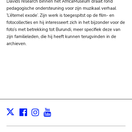
Davids research binnen het AfricaMuseum draait rond
pedagogische ondersteuning voor zijn muzikaal verhaal
‘L’éternel exode’. Zijn werk is toegespitst op de film- en
fotocollecties en hij interesseert zich in het bijzonder voor de
foto’s met betrekking tot Burundi, meer specifiek deze van
zijn familieleden, die hij heeft kunnen terugvinden in de
archieven.
Facebook
Instagram
Youtube
Print
X