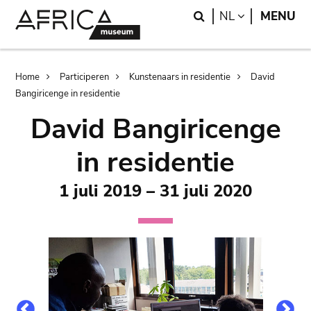
Skip
Skip
Search
LANGUAGE
NL
MENU
to
to
main
search
content
Breadcrumb
Home
Participeren
Kunstenaars in residentie
David
Bangiricenge in residentie
David Bangiricenge
in residentie
1 juli 2019 – 31 juli 2020