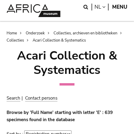
Skip
Skip
Search
LANGUAGE
NL
MENU
to
to
main
search
content
Breadcrumb
Home
Onderzoek
Collecties, archieven en bibliotheken
Collecties
Acari Collection & Systematics
Acari Collection &
Systematics
Search
|
Contact persons
Browse by 'Full Name' starting with letter 'E' : 639
specimens found in the database