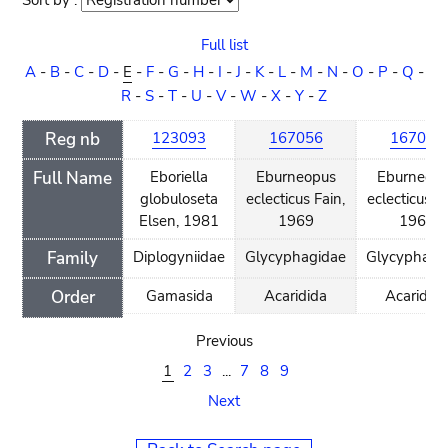
Sort by :
Sort
order
Full list
A
-
B
-
C
-
D
-
E
-
F
-
G
-
H
-
I
-
J
-
K
-
L
-
M
-
N
-
O
-
P
-
Q
-
R
-
S
-
T
-
U
-
V
-
W
-
X
-
Y
-
Z
Reg nb
123093
167056
167040
Full Name
Eboriella
Eburneopus
Eburneop
globuloseta
eclecticus Fain,
eclecticus Fa
Elsen, 1981
1969
1969
Family
Diplogyniidae
Glycyphagidae
Glycyphagi
Order
Gamasida
Acaridida
Acaridid
Previous
1
2
3
...
7
8
9
Next