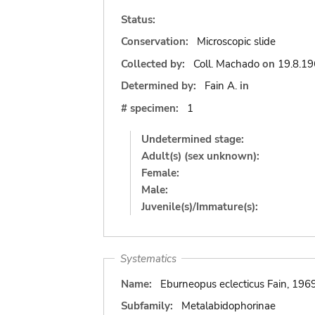
Status:
Conservation:
Microscopic slide
Collected by:
Coll. Machado
on
19.8.1
Determined by:
Fain A.
in
# specimen:
1
Undetermined stage:
Adult(s) (sex unknown):
Female:
Male:
Juvenile(s)/Immature(s):
Systematics
Name:
Eburneopus eclecticus Fain, 196
Subfamily:
Metalabidophorinae