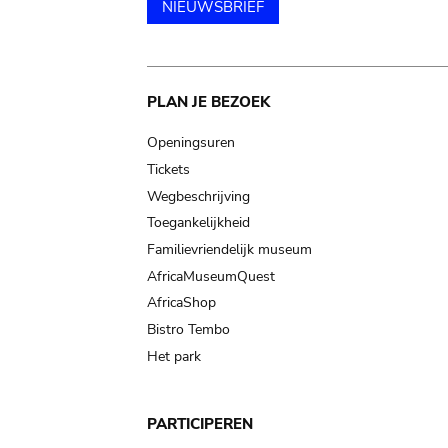
NIEUWSBRIEF
Main
PLAN JE BEZOEK
navigation
Openingsuren
Tickets
Wegbeschrijving
Toegankelijkheid
Familievriendelijk museum
AfricaMuseumQuest
AfricaShop
Bistro Tembo
Het park
PARTICIPEREN