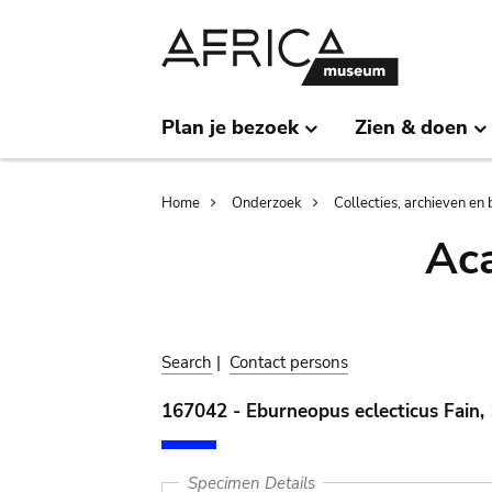
Skip
Skip
to
to
main
search
content
Plan je bezoek
Zien & doen
Breadcrumb
Home
Onderzoek
Collecties, archieven en 
Aca
Search
|
Contact persons
167042 - Eburneopus eclecticus Fain,
Specimen Details