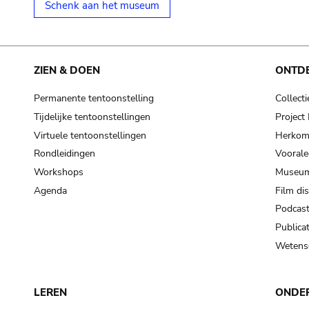
Schenk aan het museum
ZIEN & DOEN
ONTD
Permanente tentoonstelling
Collecti
Tijdelijke tentoonstellingen
Projec
Virtuele tentoonstellingen
Herkoms
Rondleidingen
Voorale
Workshops
Museum
Agenda
Film di
Podcas
Publicat
Wetensc
LEREN
ONDE