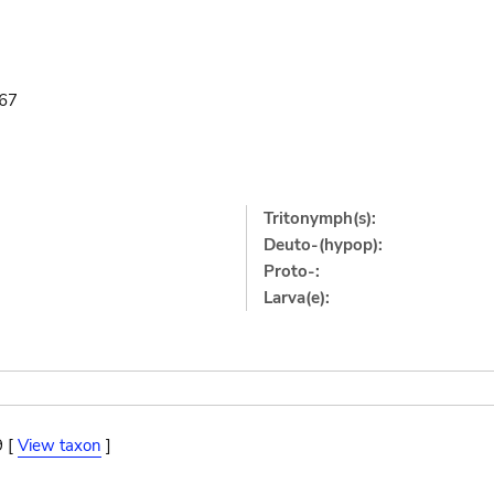
967
Tritonymph(s):
Deuto-(hypop):
Proto-:
Larva(e):
9 [
View taxon
]