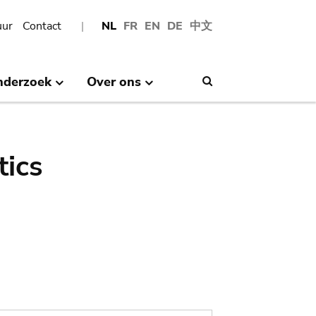
uur
Contact
NL
FR
EN
DE
中文
nderzoek
Over ons
Search
tics