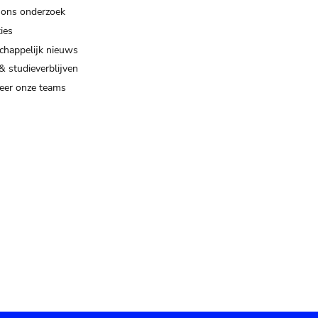
 ons onderzoek
ies
happelijk nieuws
& studieverblijven
eer onze teams