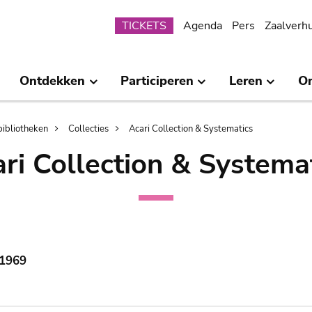
Submenu
TICKETS
Agenda
Pers
Zaalverh
Ontdekken
Participeren
Leren
O
bibliotheken
Collecties
Acari Collection & Systematics
ri Collection & Systema
 1969