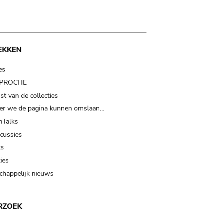
EKKEN
es
t PROCHE
t van de collecties
er we de pagina kunnen omslaan…
Talks
scussies
ts
ies
happelijk nieuws
RZOEK