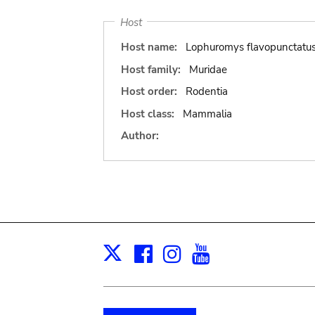
Host
Host name:
Lophuromys flavopunctatus 
Host family:
Muridae
Host order:
Rodentia
Host class:
Mammalia
Author:
Facebook
Instagram
Youtube
Print
X