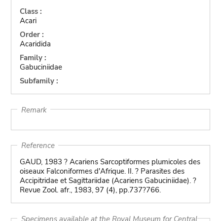
Class :
Acari
Order :
Acaridida
Family :
Gabuciniidae
Subfamily :
Remark
Reference
GAUD, 1983 ? Acariens Sarcoptiformes plumicoles des
oiseaux Falconiformes d'Afrique. II. ? Parasites des
Accipitridae et Sagittariidae (Acariens Gabuciniidae). ?
Revue Zool. afr., 1983, 97 (4), pp.737?766.
Specimens available at the Royal Museum for Central