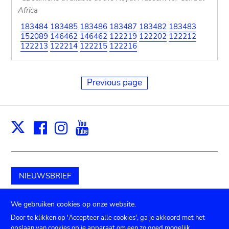
Africa
183484
183485
183486
183487
183482
183483
152089
146462
146462
122219
122202
122212
122213
122214
122215
122216
Previous page
Facebook
Instagram
Youtube
Print
X
NIEUWSBRIEF
Schenk aan het museum
We gebruiken cookies op onze website.
Door te klikken op 'Accepteer alle cookies', ga je akkoord met het
opslaan van cookies op je apparaat om een zo goed mogelijk