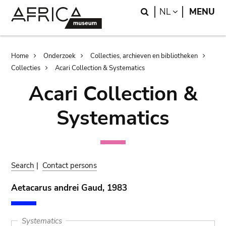
Skip
Skip
Search
LANGUAGE
NL
MENU
to
to
main
search
content
Breadcrumb
Home
Onderzoek
Collecties, archieven en bibliotheken
Collecties
Acari Collection & Systematics
Acari Collection &
Systematics
Search
|
Contact persons
Aetacarus andrei Gaud, 1983
Systematics