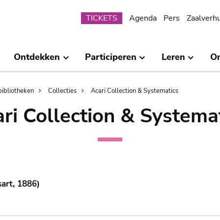
Submenu
TICKETS
Agenda
Pers
Zaalverh
Ontdekken
Participeren
Leren
O
bibliotheken
Collecties
Acari Collection & Systematics
ri Collection & Systema
art, 1886)