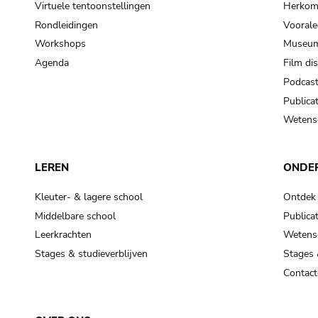
Virtuele tentoonstellingen
Herkoms
Rondleidingen
Voorale
Workshops
Museum
Agenda
Film di
Podcas
Publicat
Wetensc
LEREN
ONDE
Kleuter- & lagere school
Ontdek
Middelbare school
Publicat
Leerkrachten
Wetensc
Stages & studieverblijven
Stages 
Contact