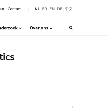
uur
Contact
NL
FR
EN
DE
中文
nderzoek
Over ons
Search
tics