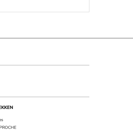
EKKEN
es
t PROCHE