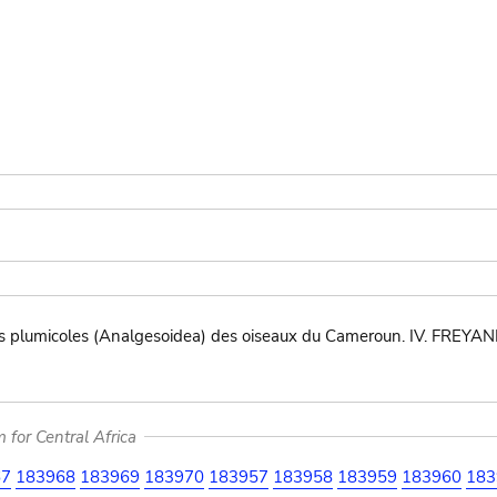
s plumicoles (Analgesoidea) des oiseaux du Cameroun. IV. FREYAN
for Central Africa
67
183968
183969
183970
183957
183958
183959
183960
183