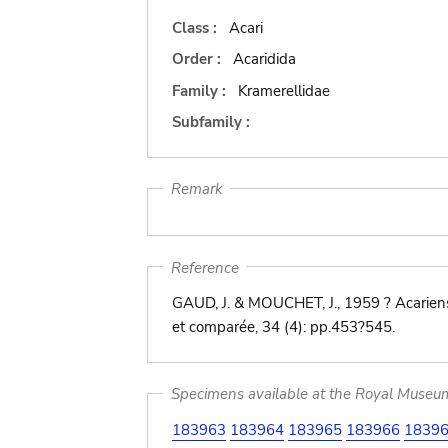
Class :
Acari
Order :
Acaridida
Family :
Kramerellidae
Subfamily :
Remark
Reference
GAUD, J. & MOUCHET, J., 1959 ? Acarien
et comparée, 34 (4): pp.453?545.
Specimens available at the Royal Museum 
183963
183964
183965
183966
1839