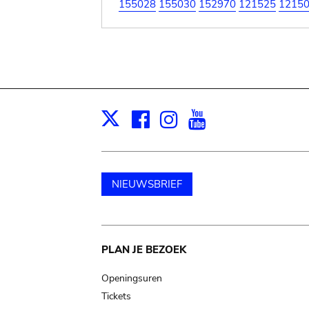
155028
155030
152970
121525
1215
Facebook
Instagram
Youtube
Print
X
NIEUWSBRIEF
Main
PLAN JE BEZOEK
navigation
Openingsuren
Tickets