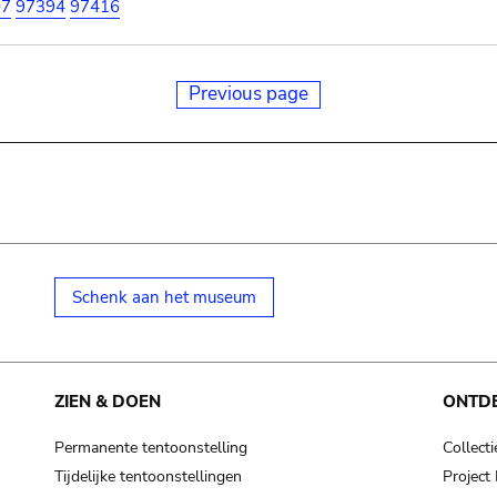
07
97394
97416
Previous page
Schenk aan het museum
ZIEN & DOEN
ONTD
Permanente tentoonstelling
Collecti
Tijdelijke tentoonstellingen
Projec