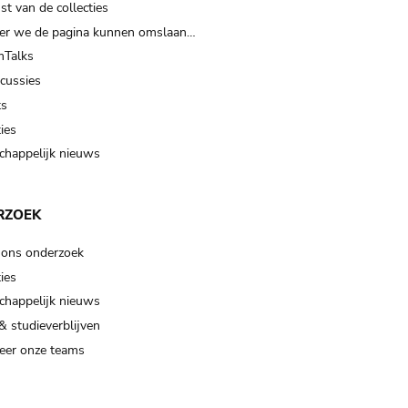
t van de collecties
er we de pagina kunnen omslaan…
Talks
scussies
ts
ies
happelijk nieuws
RZOEK
 ons onderzoek
ies
happelijk nieuws
& studieverblijven
eer onze teams