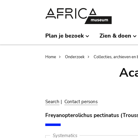
Skip
Skip
to
to
main
search
content
Plan je bezoek
Zien & doen
Breadcrumb
Home
Onderzoek
Collecties, archieven en 
Aca
Search
|
Contact persons
Freyanopterolichus pectinatus (Trouss
Systematics