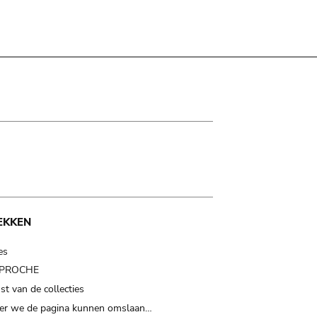
EKKEN
es
t PROCHE
t van de collecties
er we de pagina kunnen omslaan…