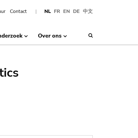
uur
Contact
NL
FR
EN
DE
中文
nderzoek
Over ons
Search
tics