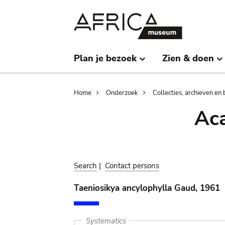
Skip
Skip
to
to
main
search
content
Plan je bezoek
Zien & doen
Breadcrumb
Home
Onderzoek
Collecties, archieven en 
Aca
Search
|
Contact persons
Taeniosikya ancylophylla Gaud, 1961
Systematics