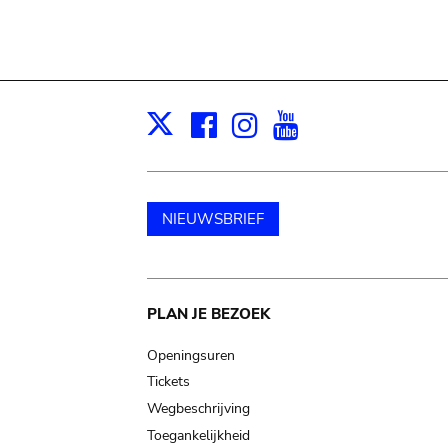
Facebook
Instagram
Youtube
Print
X
NIEUWSBRIEF
Main
PLAN JE BEZOEK
navigation
Openingsuren
Tickets
Wegbeschrijving
Toegankelijkheid