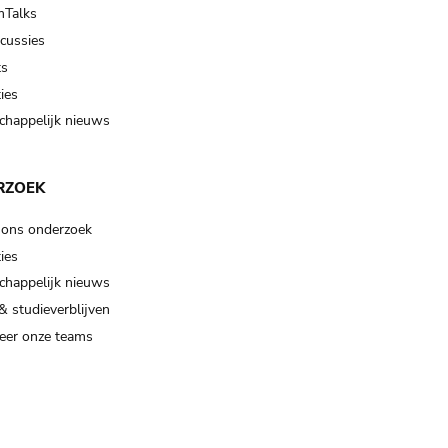
Talks
scussies
ts
ies
happelijk nieuws
RZOEK
 ons onderzoek
ies
happelijk nieuws
& studieverblijven
eer onze teams