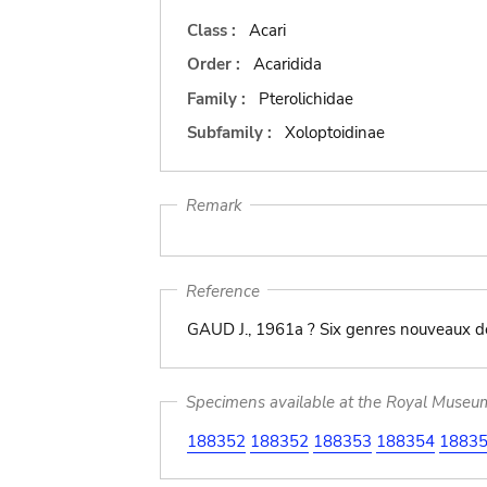
Class :
Acari
Order :
Acaridida
Family :
Pterolichidae
Subfamily :
Xoloptoidinae
Remark
Reference
GAUD J., 1961a ? Six genres nouveaux de
Specimens available at the Royal Museum 
188352
188352
188353
188354
1883