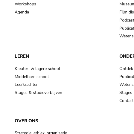
Workshops
Museum
Agenda
Film di
Podcas
Publicat
Wetensc
LEREN
ONDE
Kleuter- & lagere school
Ontdek
Middelbare school
Publicat
Leerkrachten
Wetensc
Stages & studieverblijven
Stages 
Contact
OVER ONS
Strategie, ethiek, organisatie