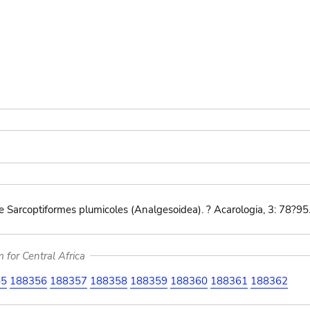
 Sarcoptiformes plumicoles (Analgesoidea). ? Acarologia, 3: 78?95
for Central Africa
55
188356
188357
188358
188359
188360
188361
188362