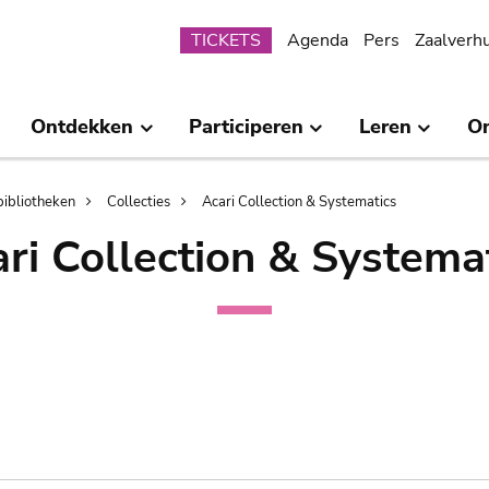
Submenu
TICKETS
Agenda
Pers
Zaalverh
Ontdekken
Participeren
Leren
O
bibliotheken
Collecties
Acari Collection & Systematics
ri Collection & Systema