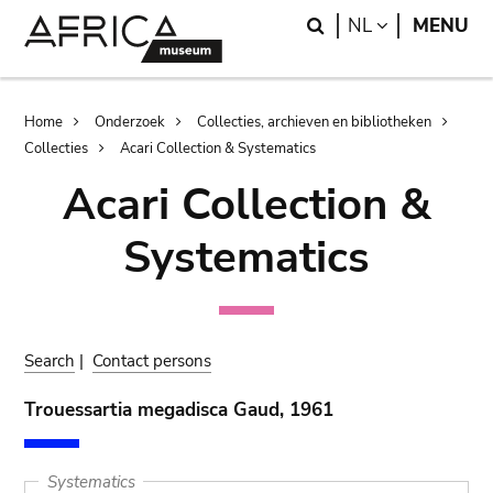
Skip
Skip
Search
LANGUAGE
NL
MENU
to
to
main
search
content
Breadcrumb
Home
Onderzoek
Collecties, archieven en bibliotheken
Collecties
Acari Collection & Systematics
Acari Collection &
Systematics
Search
|
Contact persons
Trouessartia megadisca Gaud, 1961
Systematics