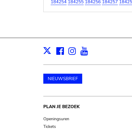
184254
184255
184256
184257
1842
Facebook
Instagram
Youtube
Print
X
NIEUWSBRIEF
Main
PLAN JE BEZOEK
navigation
Openingsuren
Tickets