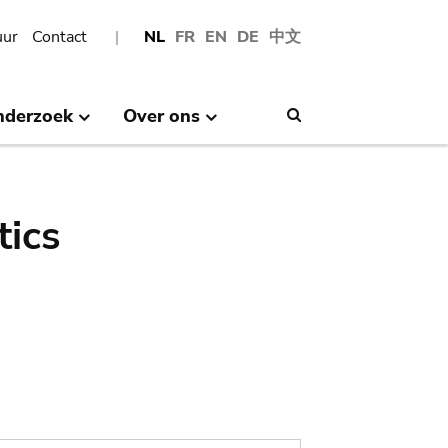
uur
Contact
NL
FR
EN
DE
中文
nderzoek
Over ons
Search
tics