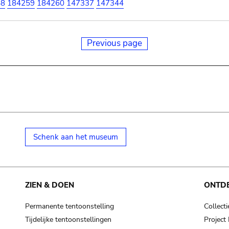
58
184259
184260
147337
147344
Previous page
Schenk aan het museum
ZIEN & DOEN
ONTD
Permanente tentoonstelling
Collecti
Tijdelijke tentoonstellingen
Projec