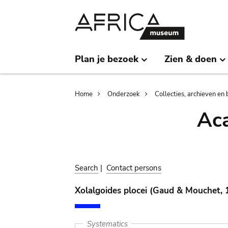
Skip
Skip
to
to
main
search
content
Plan je bezoek
Zien & doen
Breadcrumb
Home
Onderzoek
Collecties, archieven en 
Aca
Search
|
Contact persons
Xolalgoides plocei (Gaud & Mouchet, 
Systematics