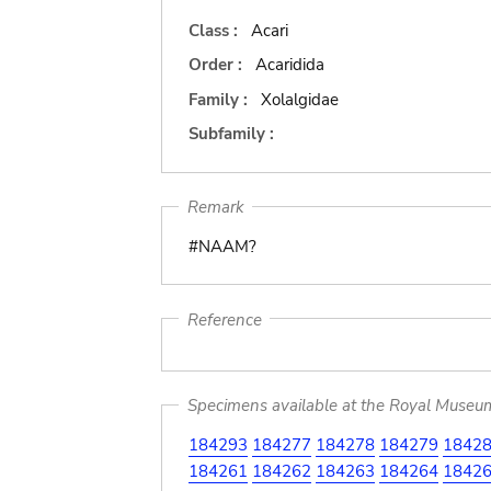
Class :
Acari
Order :
Acaridida
Family :
Xolalgidae
Subfamily :
Remark
#NAAM?
Reference
Specimens available at the Royal Museum 
184293
184277
184278
184279
1842
184261
184262
184263
184264
1842