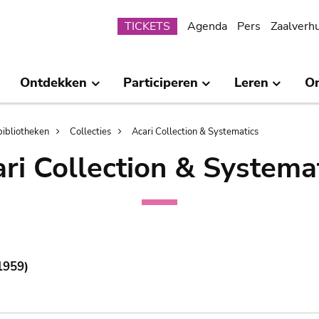
Submenu
TICKETS
Agenda
Pers
Zaalverh
Ontdekken
Participeren
Leren
O
bibliotheken
Collecties
Acari Collection & Systematics
ri Collection & Systema
1959)