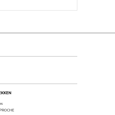
EKKEN
es
t PROCHE