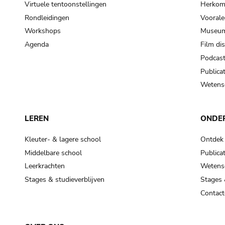
Virtuele tentoonstellingen
Herkoms
Rondleidingen
Voorale
Workshops
Museum
Agenda
Film di
Podcas
Publicat
Wetensc
LEREN
ONDE
Kleuter- & lagere school
Ontdek
Middelbare school
Publicat
Leerkrachten
Wetensc
Stages & studieverblijven
Stages 
Contact