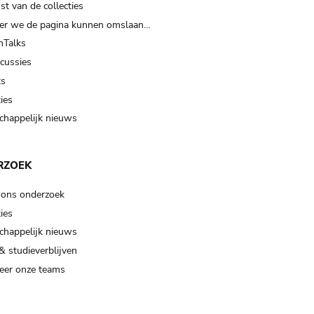
t van de collecties
er we de pagina kunnen omslaan…
Talks
scussies
ts
ies
happelijk nieuws
RZOEK
 ons onderzoek
ies
happelijk nieuws
& studieverblijven
eer onze teams