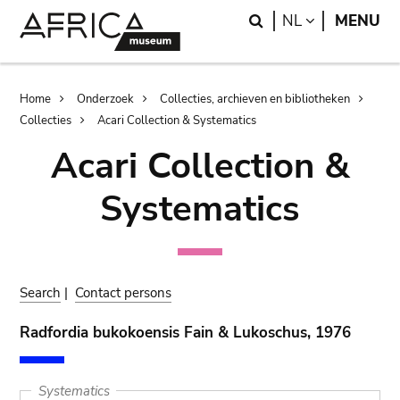
Skip
Skip
Search
LANGUAGE
NL
MENU
to
to
main
search
content
Breadcrumb
Home
Onderzoek
Collecties, archieven en bibliotheken
Collecties
Acari Collection & Systematics
Acari Collection &
Systematics
Search
|
Contact persons
Radfordia bukokoensis Fain & Lukoschus, 1976
Systematics